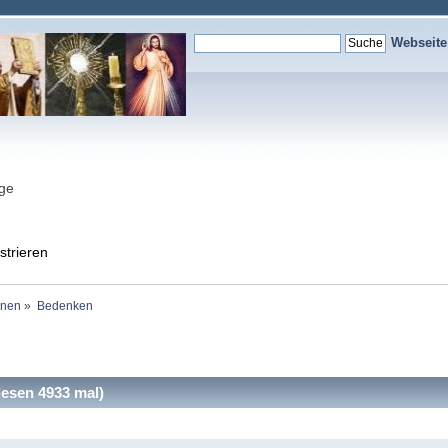
Webseit
nge
strieren
onen
»
Bedenken
esen 4933 mal)