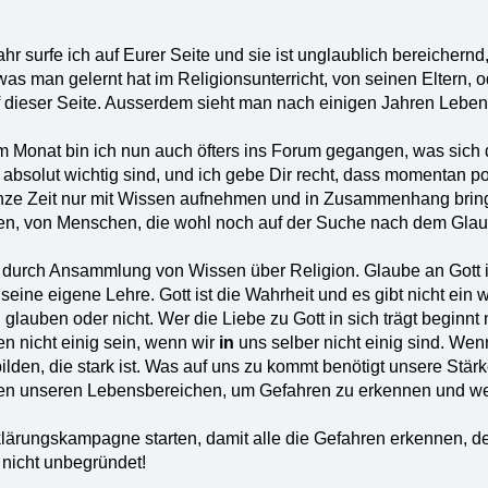
ahr surfe ich auf Eurer Seite und sie ist unglaublich bereiche
 was man gelernt hat im Religionsunterricht, von seinen Eltern,
f dieser Seite. Ausserdem sieht man nach einigen Jahren Lebe
 Monat bin ich nun auch öfters ins Forum gegangen, was sich 
bsolut wichtig sind, und ich gebe Dir recht, dass momentan politi
ze Zeit nur mit Wissen aufnehmen und in Zusammenhang bringen
, von Menschen, die wohl noch auf der Suche nach dem Glaub
 durch Ansammlung von Wissen über Religion. Glaube an Gott ist
seine eigene Lehre. Gott ist die Wahrheit und es gibt nicht ein 
glauben oder nicht. Wer die Liebe zu Gott in sich trägt beginnt
n nicht einig sein, wenn wir
in
uns selber nicht einig sind. We
ilden, die stark ist. Was auf uns zu kommt benötigt unsere Stär
len unseren Lebensbereichen, um Gefahren zu erkennen und w
klärungskampagne starten, damit alle die Gefahren erkennen, 
nicht unbegründet!