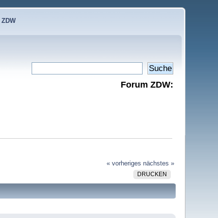
e ZDW
Forum ZDW:
« vorheriges
nächstes »
DRUCKEN