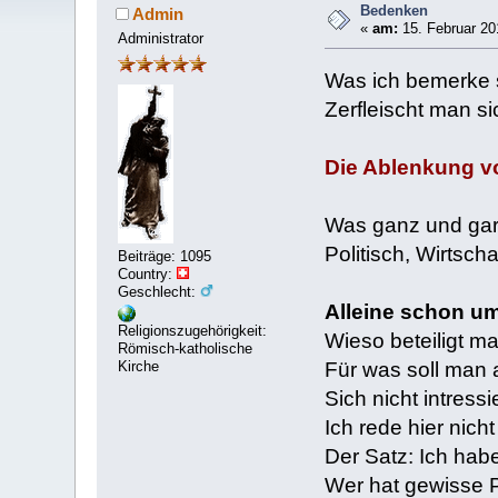
Bedenken
Admin
«
am:
15. Februar 20
Administrator
Was ich bemerke s
Zerfleischt man si
Die Ablenkung vo
Was ganz und gar 
Politisch, Wirtscha
Beiträge: 1095
Country:
Geschlecht:
Alleine schon um
Religionszugehörigkeit:
Wieso beteiligt m
Römisch-katholische
Für was soll man a
Kirche
Sich nicht intres
Ich rede hier nich
Der Satz: Ich habe
Wer hat gewisse Pe