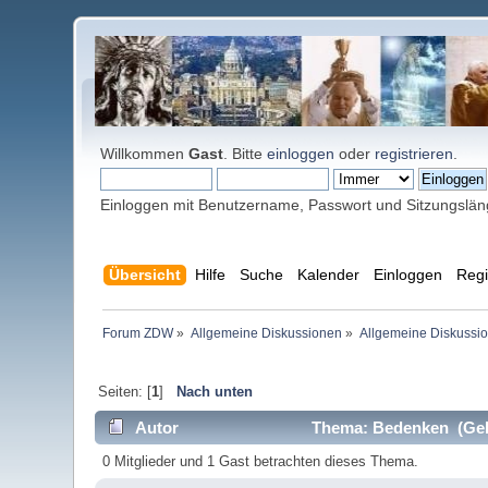
Willkommen
Gast
. Bitte
einloggen
oder
registrieren
.
Einloggen mit Benutzername, Passwort und Sitzungslä
Übersicht
Hilfe
Suche
Kalender
Einloggen
Regi
Forum ZDW
»
Allgemeine Diskussionen
»
Allgemeine Diskussi
Seiten: [
1
]
Nach unten
Autor
Thema: Bedenken (Gel
0 Mitglieder und 1 Gast betrachten dieses Thema.