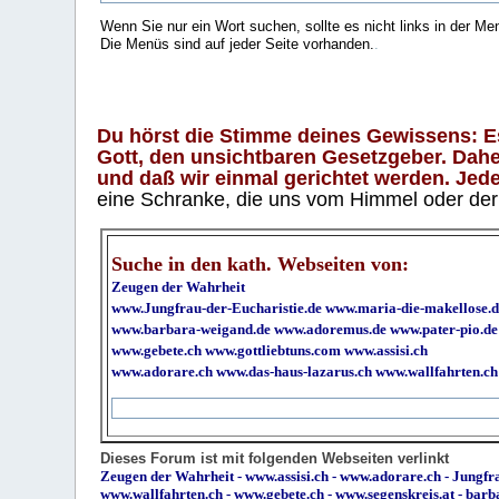
Wenn Sie nur ein Wort suchen, sollte es nicht links in der Me
Die Menüs sind auf jeder Seite vorhanden.
.
Du hörst die Stimme deines Gewissens: Es 
Gott, den unsichtbaren Gesetzgeber. Daher
und daß wir einmal gerichtet werden. Jeder
eine Schranke, die uns vom Himmel oder der H
Suche in den kath. Webseiten von:
Zeugen der Wahrheit
www.Jungfrau-der-Eucharistie.de
www.maria-die-makellose.d
www.barbara-weigand.de
www.adoremus.de
www.pater-pio.de
www.gebete.ch
www.gottliebtuns.com
www.assisi.ch
www.adorare.ch
www.das-haus-lazarus.ch
www.wallfahrten.ch
Dieses Forum ist mit folgenden Webseiten verlinkt
Zeugen der Wahrheit
-
www.assisi.ch
-
www.adorare.ch
-
Jungfra
www.wallfahrten.ch
-
www.gebete.ch
-
www.segenskreis.at
-
barb