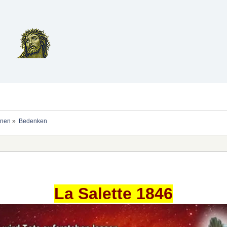
et
onen
»
Bedenken
La Salette 1846