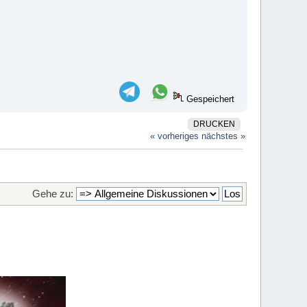
Gespeichert
DRUCKEN
« vorheriges
nächstes »
Gehe zu: