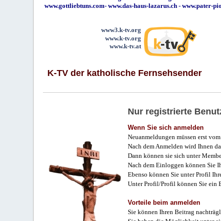
www.gottliebtuns.com
-
www.das-haus-lazarus.ch
-
www.pater-pi
www3.k-tv.org
www.k-tv.org
www.k-tv.at
K-TV der katholische Fernsehsender
Nur registrierte Ben
Wenn Sie sich anmelden
Neuanmeldungen müssen erst vom 
Nach dem Anmelden wird Ihnen das
Dann können sie sich unter Membe
Nach dem Einloggen können Sie Ihr
Ebenso können Sie unter Profil Ihr
Unter Profil/Profil können Sie ein
Vorteile beim anmelden
Sie können Ihren Beitrag nachträgl