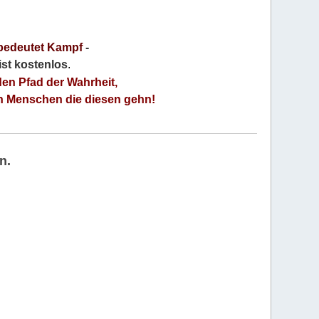
bedeutet Kampf
-
 ist kostenlos
.
den Pfad der Wahrheit,
an Menschen die diesen gehn!
n.