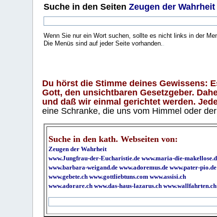
Suche
in den Seiten
Zeugen der Wahrheit
Wenn Sie nur ein Wort suchen, sollte es nicht links in der Me
Die Menüs sind auf jeder Seite vorhanden.
.
Du hörst die Stimme deines Gewissens: Es 
Gott, den unsichtbaren Gesetzgeber. Daher
und daß wir einmal gerichtet werden. Jeder
eine Schranke, die uns vom Himmel oder der H
Suche in den kath. Webseiten von:
Zeugen der Wahrheit
www.Jungfrau-der-Eucharistie.de
www.maria-die-makellose.d
www.barbara-weigand.de
www.adoremus.de
www.pater-pio.de
www.gebete.ch
www.gottliebtuns.com
www.assisi.ch
www.adorare.ch
www.das-haus-lazarus.ch
www.wallfahrten.ch