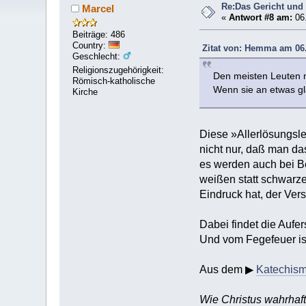
Re:Das Gericht und 
Marcel
«
Antwort #8 am:
06.
Beiträge: 486
Country:
Zitat von: Hemma am 06.
Geschlecht:
Religionszugehörigkeit:
Den meisten Leuten 
Römisch-katholische
Wenn sie an etwas gl
Kirche
Diese »Allerlösungsleh
nicht nur, daß man da
es werden auch bei B
weißen statt schwarz
Eindruck hat, der Ver
Dabei findet die Aufer
Und vom Fegefeuer is
Aus dem ▶
Katechis
Wie Christus wahrhaft