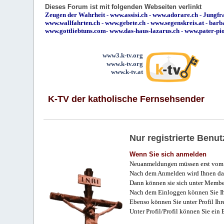
Dieses Forum ist mit folgenden Webseiten verlinkt
Zeugen der Wahrheit
-
www.assisi.ch
-
www.adorare.ch
-
Jungfra
www.wallfahrten.ch
-
www.gebete.ch
-
www.segenskreis.at
-
barb
www.gottliebtuns.com
-
www.das-haus-lazarus.ch
-
www.pater-pi
www3.k-tv.org
www.k-tv.org
www.k-tv.at
K-TV der katholische Fernsehsender
Nur registrierte Ben
Wenn Sie sich anmelden
Neuanmeldungen müssen erst vom 
Nach dem Anmelden wird Ihnen das
Dann können sie sich unter Membe
Nach dem Einloggen können Sie Ihr
Ebenso können Sie unter Profil Ihr
Unter Profil/Profil können Sie ein