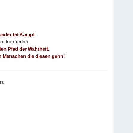
bedeutet Kampf
-
 ist kostenlos
.
den Pfad der Wahrheit,
an Menschen die diesen gehn!
n.