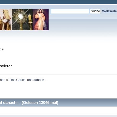
Webseit
nge
strieren
onen
»
Das Gericht und danach...
 danach... (Gelesen 13046 mal)