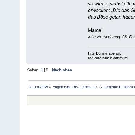
so wird er selbst alle
erwecken: „Die das G
das Böse getan haben,
Marcel
«
Letzte Änderung: 06. Feb
In te, Domine, speravi:
non confundar in aeternum.
Seiten:
1
[
2
]
Nach oben
Forum ZDW
»
Allgemeine Diskussionen
»
Allgemeine Diskussi