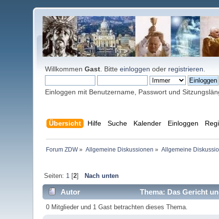
Willkommen
Gast
. Bitte
einloggen
oder
registrieren
.
Einloggen mit Benutzername, Passwort und Sitzungslä
Übersicht
Hilfe
Suche
Kalender
Einloggen
Regi
Forum ZDW
»
Allgemeine Diskussionen
»
Allgemeine Diskussi
Seiten:
1
[
2
]
Nach unten
Autor
Thema: Das Gericht und
0 Mitglieder und 1 Gast betrachten dieses Thema.