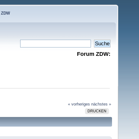
e ZDW
Forum ZDW:
« vorheriges
nächstes »
DRUCKEN