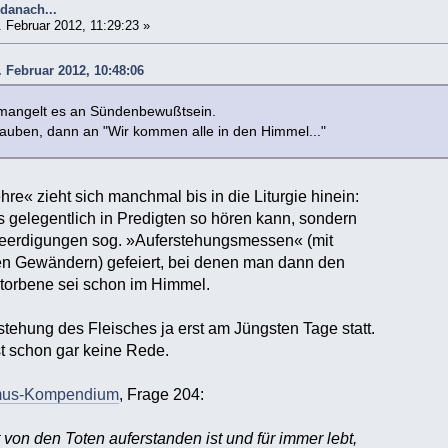
danach...
 Februar 2012, 11:29:23 »
 Februar 2012, 10:48:06
mangelt es an Sündenbewußtsein.
auben, dann an "Wir kommen alle in den Himmel..."
re« zieht sich manchmal bis in die Liturgie hinein:
s gelegentlich in Predigten so hören kann, sondern
eerdigungen sog. »Auferstehungsmessen« (mit
en Gewändern) gefeiert, bei denen man dann den
storbene sei schon im Himmel.
stehung des Fleisches ja erst am Jüngsten Tage statt.
t schon gar keine Rede.
mus-Kompendium
, Frage 204:
 von den Toten auferstanden ist und für immer lebt,