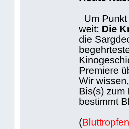
Um Punkt 2
weit:
Die K
die Sargdec
begehrtest
Kinogeschic
Premiere ü
Wir wissen,
Bis(s) zum
bestimmt Bl
(
Bluttropfe