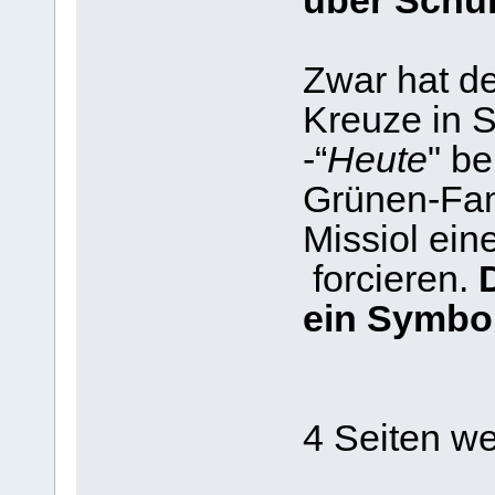
über Schul
Zwar hat de
Kreuze in S
-“
Heute
" be
Grünen-Fam
Missiol ein
forcieren.
D
ein Symbo
4 Seiten we