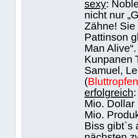
sexy
: Noble
nicht nur „
Zähne! Sie
Pattinson g
Man Alive“.
Kunpanen T
Samuel, Lel
(
Bluttropfe
erfolgreich
:
Mio. Dollar
Mio. Produk
Biss gibt`s
nächsten zw