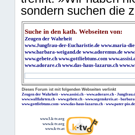
sondern suchen die z
Suche in den kath. Webseiten von:
Zeugen der Wahrheit
www.Jungfrau-der-Eucharistie.de
www.maria-die
www.barbara-weigand.de
www.adoremus.de
www.
www.gebete.ch
www.gottliebtuns.com
www.assisi.
www.adorare.ch
www.das-haus-lazarus.ch
www.wa
Dieses Forum ist mit folgenden Webseiten verlinkt
Zeugen der Wahrheit
-
www.assisi.ch
-
www.adorare.ch
-
Jungfrau.d
www.wallfahrten.ch
-
www.gebete.ch
-
www.segenskreis.at
-
barbara
www.gottliebtuns.com
-
www.das-haus-lazarus.ch
-
www.pater-pio.de
www3.k-tv.org
www.k-tv.org
www.k-tv.at