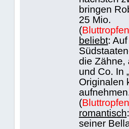
bringen Rob
25 Mio.
(
Bluttropfe
beliebt
: Au
Südstaaten-
die Zähne, 
und Co. In 
Originalen 
aufnehmen
(
Bluttropfe
romantisch
seiner Bella