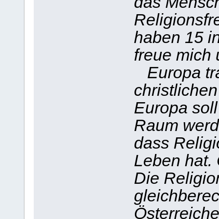
das Mensch
Religionsfr
haben 15 in
freue mich 
Europa tra
christliche
Europa soll 
Raum werde
dass Religi
Leben hat. Ö
Die Religio
gleichberech
Österreiche