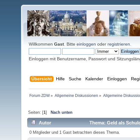
Willkommen
Gast
. Bitte
einloggen
oder
registrieren
.
Einloggen mit Benutzername, Passwort und Sitzungslä
Übersicht
Hilfe
Suche
Kalender
Einloggen
Regi
Forum ZDW
»
Allgemeine Diskussionen
»
Allgemeine Diskussi
Seiten: [
1
]
Nach unten
Autor
Thema: Geld als Schuld
0 Mitglieder und 1 Gast betrachten dieses Thema.