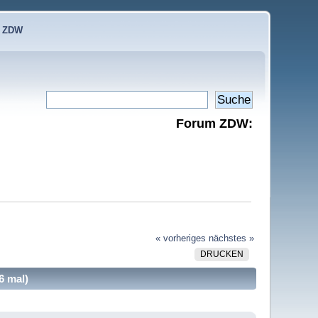
e ZDW
Forum ZDW:
« vorheriges
nächstes »
DRUCKEN
6 mal)