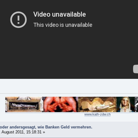
www.kath-zdw.ch
 oder andersgesagt, wie Banken Geld vermehren.
 August 2011, 15:18:31 »