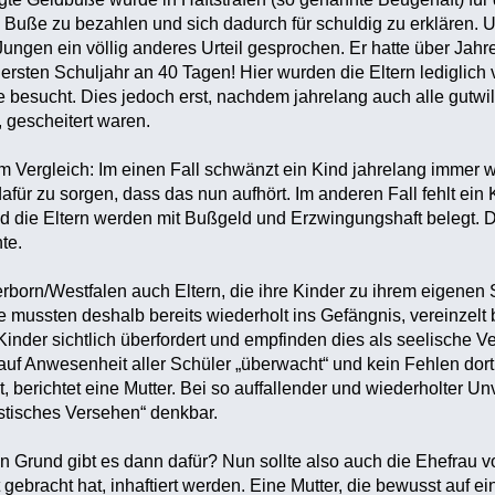
ie Buße zu bezahlen und sich dadurch für schuldig zu erklären. 
Jungen ein völlig anderes Urteil gesprochen. Er hatte über Jah
ersten Schuljahr an 40 Tagen! Hier wurden die Eltern lediglich 
e besucht. Dies jedoch erst, nachdem jahrelang auch alle gut
, gescheitert waren.
 Vergleich: Im einen Fall schwänzt ein Kind jahrelang immer w
t, dafür zu sorgen, dass das nun aufhört. Im anderen Fall fehlt
d die Eltern werden mit Bußgeld und Erzwingungshaft belegt. Di
te.
born/Westfalen auch Eltern, die ihre Kinder zu ihrem eigenen 
e mussten deshalb bereits wiederholt ins Gefängnis, vereinzelt 
e Kinder sichtlich überfordert und empfinden dies als seelische
auf Anwesenheit aller Schüler „überwacht“ und kein Fehlen dor
 berichtet eine Mutter. Bei so auffallender und wiederholter Un
uristisches Versehen“ denkbar.
Grund gibt es dann dafür? Nun sollte also auch die Ehefrau vo
gebracht hat, inhaftiert werden. Eine Mutter, die bewusst auf ein