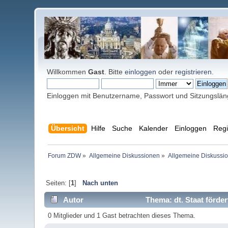
Willkommen
Gast
. Bitte
einloggen
oder
registrieren
.
Einloggen mit Benutzername, Passwort und Sitzungslä
Übersicht
Hilfe
Suche
Kalender
Einloggen
Regi
Forum ZDW
»
Allgemeine Diskussionen
»
Allgemeine Diskussi
Seiten: [
1
]
Nach unten
Autor
Thema: dt. Staat förder
0 Mitglieder und 1 Gast betrachten dieses Thema.