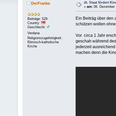
dt. Staat fördert Ki
DerFranke
«
am:
06. Dezember 
.
Ein Beiträg über den 
Beiträge: 529
Country:
schützen wollen ohne 
Geschlecht:
Verdana
Vor circa 1 Jahr ersch
Religionszugehörigkeit:
geschah während des S
Römisch-katholische
Kirche
jederzeit ausreichend
machen denn die Kinde