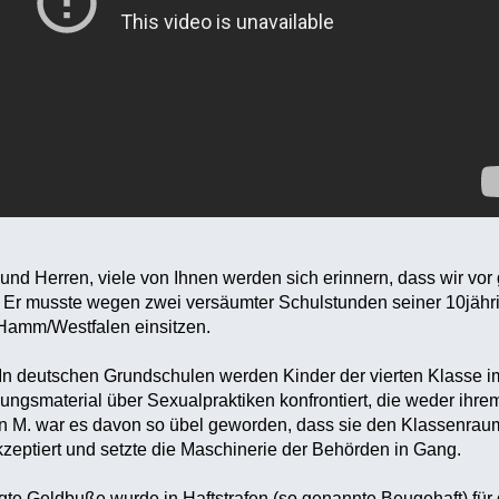
nd Herren, viele von Ihnen werden sich erinnern, dass wir vor 
 Er musste wegen zwei versäumter Schulstunden seiner 10jähri
 Hamm/Westfalen einsitzen.
 deutschen Grundschulen werden Kinder der vierten Klasse im
smaterial über Sexualpraktiken konfrontiert, die weder ihrem
n M. war es davon so übel geworden, dass sie den Klassenraum
zeptiert und setzte die Maschinerie der Behörden in Gang.
gte Geldbuße wurde in Haftstrafen (so genannte Beugehaft) fü