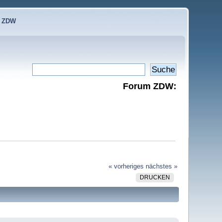
e ZDW
Forum ZDW:
« vorheriges
nächstes »
DRUCKEN