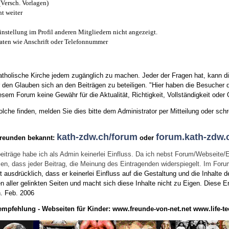
(Versch. Vorlagen)
t weiter
instellung im Profil anderen Mitgliedern nicht angezeigt.
aten wie Anschrift oder Telefonnummer
tholische Kirche jedem zugänglich zu machen. Jeder der Fragen hat, kann di
den Glauben sich an den Beiträgen zu beteiligen. "Hier haben die Besucher d
sem Forum keine Gewähr für die Aktualität, Richtigkeit, Vollständigkeit oder Q
he finden, melden Sie dies bitte dem Administrator per Mitteilung oder schr
kath-zdw.ch/forum
forum.kath-zdw.
Freunden bekannt:
oder
eiträge habe ich als Admin keinerlei Einfluss. Da ich nebst Forum/Webseite/
wissen, dass jeder Beitrag, die Meinung des Eintragenden widerspiegelt. Im Fo
usdrücklich, dass er keinerlei Einfluss auf die Gestaltung und die Inhalte d
en aller gelinkten Seiten und macht sich diese Inhalte nicht zu Eigen.
Diese Er
n.
Feb. 2006
empfehlung - Webseiten für Kinder:
www.freunde-von-net.net
www.life-te