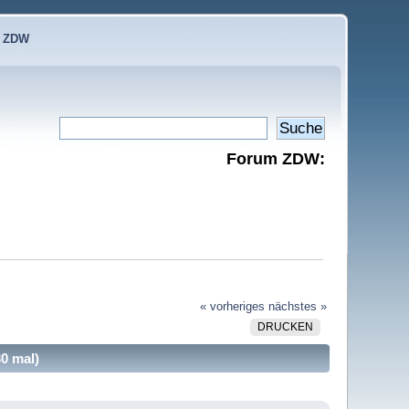
e ZDW
Forum ZDW:
« vorheriges
nächstes »
DRUCKEN
30 mal)