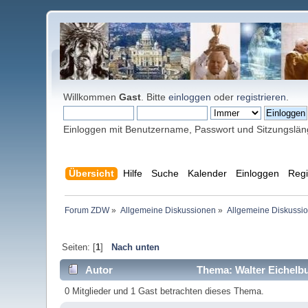
Willkommen
Gast
. Bitte
einloggen
oder
registrieren
.
Einloggen mit Benutzername, Passwort und Sitzungslä
Übersicht
Hilfe
Suche
Kalender
Einloggen
Regi
Forum ZDW
»
Allgemeine Diskussionen
»
Allgemeine Diskussi
Seiten: [
1
]
Nach unten
Autor
Thema: Walter Eichelbur
0 Mitglieder und 1 Gast betrachten dieses Thema.