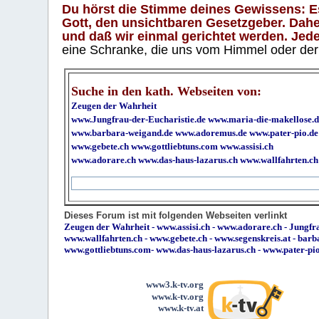
Du hörst die Stimme deines Gewissens: Es 
Gott, den unsichtbaren Gesetzgeber. Daher
und daß wir einmal gerichtet werden. Jeder
eine Schranke, die uns vom Himmel oder der H
Suche in den kath. Webseiten von:
Zeugen der Wahrheit
www.Jungfrau-der-Eucharistie.de
www.maria-die-makellose.d
www.barbara-weigand.de
www.adoremus.de
www.pater-pio.de
www.gebete.ch
www.gottliebtuns.com
www.assisi.ch
www.adorare.ch
www.das-haus-lazarus.ch
www.wallfahrten.ch
Dieses Forum ist mit folgenden Webseiten verlinkt
Zeugen der Wahrheit
-
www.assisi.ch
-
www.adorare.ch
-
Jungfra
www.wallfahrten.ch
-
www.gebete.ch
-
www.segenskreis.at
-
barb
www.gottliebtuns.com
-
www.das-haus-lazarus.ch
-
www.pater-pi
www3.k-tv.org
www.k-tv.org
www.k-tv.at