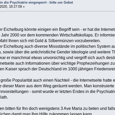
in die Psychiatrie eingesperrt - bitte um Gebet
2020, 18:27:09 »
r Eichelburg könnte einigen ein Begriff sein - er hat die Intern
ahr 2000 vor dem kommenden Wirtschaftskollaps. Er informierte
ahl Ihnen sich mit Gold & Silbermünzen vorzubereiten.
 Eichelburg auch diverse Missstände im politischen System auf
n, sowie über die antichristliche Gender Ideologie und weiter
ar er manchmal etwas unvorsichtig und vergriff sich auch desöf
ernetseite auch Informationen über wichtige Prophezeihungen zu
n Kaiser sprach der Deutschland im 1000 jährigen Friedensreic
e große Popularität auch einen Nachteil - die Internetseite hatt
e dieser Mann aus dem Weg geräumt werden. Man konstruierte
ahnvorstellungen - somit wurde er letzten Endes in die Psychiat
lath.
n bitten für Ihn doch wenigstens 3 Ave Maria zu beten und fal
tlichen damit man Ihm Hilfe zukommen lassen kann.