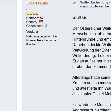
Walter Eichelburg - 
DerFranke
«
am:
08. November 
.
Grüß Gott,
Beiträge: 529
Country:
Geschlecht:
Der Österreicher Walte
Verdana
Menschen ca. ab dem J
Religionszugehörigkeit:
Hintergründe und empf
Römisch-katholische
Kirche
Daneben deckte Walter
Verwicklung der Elite
Weltordnung. Leider w
Er gab auf seiner Int
er über den kommende
Allerdings hatte sein
Kreisen und so musst
und attestierte Ihn W
Justizopfer Gustel Mol
Ich würde die Mensche
Addresse zu veröffen