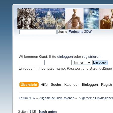
Webseite ZDW
Willkommen
Gast
. Bitte
einloggen
oder
registrieren
.
Einloggen mit Benutzername, Passwort und Sitzungslänge
Übersicht
Hilfe
Suche
Kalender
Einloggen
Registr
Forum ZDW
»
Allgemeine Diskussionen
»
Allgemeine Diskussione
Seiten:
1
[
2
]
Nach unten