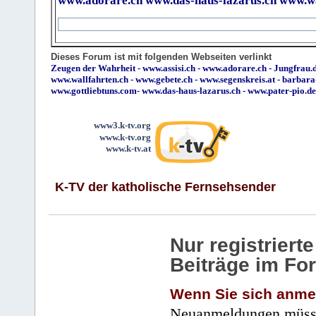
www.adorare.ch
www.das-haus-lazarus.ch
www.wa
Dieses Forum ist mit folgenden Webseiten verlinkt
Zeugen der Wahrheit
-
www.assisi.ch
-
www.adorare.ch
-
Jungfrau.d
www.wallfahrten.ch
-
www.gebete.ch
-
www.segenskreis.at
-
barbara
www.gottliebtuns.com
-
www.das-haus-lazarus.ch
-
www.pater-pio.de
www3.k-tv.org
www.k-tv.org
www.k-tv.at
K-TV der katholische Fernsehsender
Nur registrier
Beiträge im Fo
Wenn Sie sich anme
Neuanmeldungen müsse