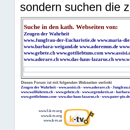
sondern suchen die z
Suche in den kath. Webseiten von:
Zeugen der Wahrheit
www.Jungfrau-der-Eucharistie.de
www.maria-die
www.barbara-weigand.de
www.adoremus.de
www.
www.gebete.ch
www.gottliebtuns.com
www.assisi.
www.adorare.ch
www.das-haus-lazarus.ch
www.wa
Dieses Forum ist mit folgenden Webseiten verlinkt
Zeugen der Wahrheit
-
www.assisi.ch
-
www.adorare.ch
-
Jungfrau.d
www.wallfahrten.ch
-
www.gebete.ch
-
www.segenskreis.at
-
barbara
www.gottliebtuns.com
-
www.das-haus-lazarus.ch
-
www.pater-pio.de
www3.k-tv.org
www.k-tv.org
www.k-tv.at