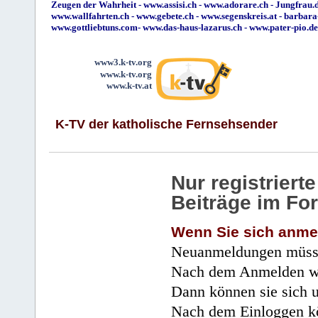
Zeugen der Wahrheit
-
www.assisi.ch
-
www.adorare.ch
-
Jungfrau.d
www.wallfahrten.ch
-
www.gebete.ch
-
www.segenskreis.at
-
barbara
www.gottliebtuns.com
-
www.das-haus-lazarus.ch
-
www.pater-pio.de
www3.k-tv.org
www.k-tv.org
www.k-tv.at
K-TV der katholische Fernsehsender
Nur registrier
Beiträge im Fo
Wenn Sie sich anme
Neuanmeldungen müsse
Nach dem Anmelden wir
Dann können sie sich 
Nach dem Einloggen kö