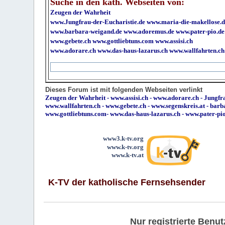
Suche in den kath. Webseiten von:
Zeugen der Wahrheit
www.Jungfrau-der-Eucharistie.de
www.maria-die-makellose.d
www.barbara-weigand.de
www.adoremus.de
www.pater-pio.de
www.gebete.ch
www.gottliebtuns.com
www.assisi.ch
www.adorare.ch
www.das-haus-lazarus.ch
www.wallfahrten.ch
Dieses Forum ist mit folgenden Webseiten verlinkt
Zeugen der Wahrheit
-
www.assisi.ch
-
www.adorare.ch
-
Jungfra
www.wallfahrten.ch
-
www.gebete.ch
-
www.segenskreis.at
-
barb
www.gottliebtuns.com
-
www.das-haus-lazarus.ch
-
www.pater-pi
www3.k-tv.org
www.k-tv.org
www.k-tv.at
K-TV der katholische Fernsehsender
Nur registrierte Ben