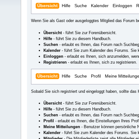
Übersicht
Hilfe
Suche
Kalender
Einloggen
R
Wenn Sie als Gast oder ausgeloggtes Mitglied das Forum be
Übersicht
- führt Sie zur Forenübersicht.
Hilfe
- führt Sie zu diesem Handbuch.
Suchen
- erlaubt es Ihnen, das Forum nach Suchbeg
Kalender
- führt Sie zum Kalender des Forums. Sie 
Einloggen
- erlaubt es Ihnen, sich anzumelden, wenn
Registrieren
- erlaubt es Ihnen, sich zu registrieren.
Übersicht
Hilfe
Suche
Profil
Meine Mitteilung
Sobald Sie sich registriert und eingeloggt haben, sollte d
Übersicht
- führt Sie zur Forenübersicht.
Hilfe
- führt Sie zu diesem Handbuch.
Suchen
- erlaubt es Ihnen, das Forum nach Suchbeg
Profil
- erlaubt es Ihnen, die Einstellungen Ihres Prof
Meine Mitteilungen
- Benutzer können persönliche N
Kalender
- führt Sie zum Kalender des Forums. Sie 
Mitglieder
- Die Mitgliederliste zeigt alle Mitglieder 