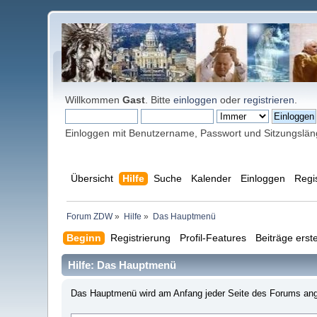
Willkommen
Gast
. Bitte
einloggen
oder
registrieren
.
Einloggen mit Benutzername, Passwort und Sitzungslä
Übersicht
Hilfe
Suche
Kalender
Einloggen
Regi
Forum ZDW
»
Hilfe
»
Das Hauptmenü
Beginn
Registrierung
Profil-Features
Beiträge erste
Hilfe: Das Hauptmenü
Das Hauptmenü wird am Anfang jeder Seite des Forums ang