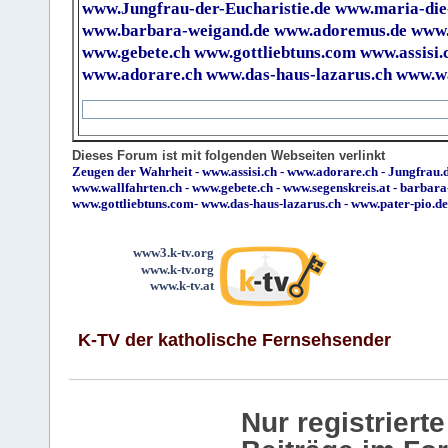
www.Jungfrau-der-Eucharistie.de
www.maria-die
www.barbara-weigand.de
www.adoremus.de
www.
www.gebete.ch
www.gottliebtuns.com
www.assisi.
www.adorare.ch
www.das-haus-lazarus.ch
www.wa
Dieses Forum ist mit folgenden Webseiten verlinkt
Zeugen der Wahrheit
-
www.assisi.ch
-
www.adorare.ch
-
Jungfrau.d
www.wallfahrten.ch
-
www.gebete.ch
-
www.segenskreis.at
-
barbara
www.gottliebtuns.com
-
www.das-haus-lazarus.ch
-
www.pater-pio.de
www3.k-tv.org
www.k-tv.org
www.k-tv.at
K-TV der katholische Fernsehsender
Nur registrier