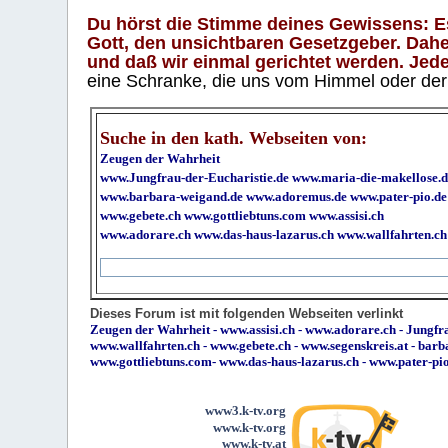
Du hörst die Stimme deines Gewissens: Es 
Gott, den unsichtbaren Gesetzgeber. Daher
und daß wir einmal gerichtet werden. Jeder
eine Schranke, die uns vom Himmel oder der H
Suche in den kath. Webseiten von:
Zeugen der Wahrheit
www.Jungfrau-der-Eucharistie.de
www.maria-die-makellose.d
www.barbara-weigand.de
www.adoremus.de
www.pater-pio.de
www.gebete.ch
www.gottliebtuns.com
www.assisi.ch
www.adorare.ch
www.das-haus-lazarus.ch
www.wallfahrten.ch
Dieses Forum ist mit folgenden Webseiten verlinkt
Zeugen der Wahrheit
-
www.assisi.ch
-
www.adorare.ch
-
Jungfra
www.wallfahrten.ch
-
www.gebete.ch
-
www.segenskreis.at
-
barb
www.gottliebtuns.com
-
www.das-haus-lazarus.ch
-
www.pater-pi
www3.k-tv.org
www.k-tv.org
www.k-tv.at