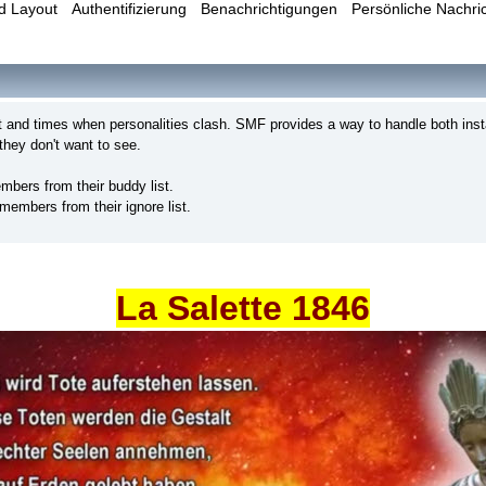
d Layout
Authentifizierung
Benachrichtigungen
Persönliche Nachri
at and times when personalities clash. SMF provides a way to handle both ins
 they don't want to see.
bers from their buddy list.
embers from their ignore list.
La Salette 1846