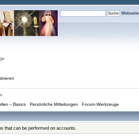
Webseit
nge
strieren
te
ellen – Basics
Persönliche Mitteilungen
Forum-Werkzeuge
ons that can be performed on accounts.