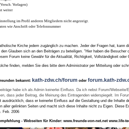
(Versch. Vorlagen)
t weiter
instellung im Profil anderen Mitgliedern nicht angezeigt.
aten wie Anschrift oder Telefonnummer
tholische Kirche jedem zugänglich zu machen. Jeder der Fragen hat, kann di
den Glauben sich an den Beiträgen zu beteiligen. "Hier haben die Besucher d
sem Forum keine Gewähr für die Aktualität, Richtigkeit, Vollständigkeit oder Q
he finden, melden Sie dies bitte dem Administrator per Mitteilung oder schr
kath-zdw.ch/forum
forum.kath-zdw.
Freunden bekannt:
oder
eiträge habe ich als Admin keinerlei Einfluss. Da ich nebst Forum/Webseite/
wissen, dass jeder Beitrag, die Meinung des Eintragenden widerspiegelt. Im Fo
usdrücklich, dass er keinerlei Einfluss auf die Gestaltung und die Inhalte d
en aller gelinkten Seiten und macht sich diese Inhalte nicht zu Eigen.
Diese Er
n.
Feb. 2006
empfehlung - Webseiten für Kinder:
www.freunde-von-net.net
www.life-te