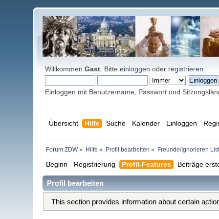
Willkommen
Gast
. Bitte
einloggen
oder
registrieren
.
Einloggen mit Benutzername, Passwort und Sitzungslä
Übersicht
Hilfe
Suche
Kalender
Einloggen
Regi
Forum ZDW
»
Hilfe
»
Profil bearbeiten
»
Freunde/Ignorieren Lis
Beginn
Registrierung
Profil-Features
Beiträge erst
Profil bearbeiten
This section provides information about certain acti