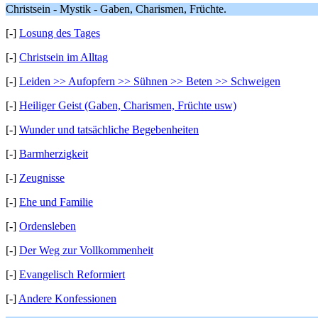
Christsein - Mystik - Gaben, Charismen, Früchte.
[-]
Losung des Tages
[-]
Christsein im Alltag
[-]
Leiden >> Aufopfern >> Sühnen >> Beten >> Schweigen
[-]
Heiliger Geist (Gaben, Charismen, Früchte usw)
[-]
Wunder und tatsächliche Begebenheiten
[-]
Barmherzigkeit
[-]
Zeugnisse
[-]
Ehe und Familie
[-]
Ordensleben
[-]
Der Weg zur Vollkommenheit
[-]
Evangelisch Reformiert
[-]
Andere Konfessionen