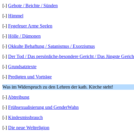
[-]
Gebote / Beichte / Sünden
[-]
Himmel
[-]
Fegefeuer Arme Seelen
[-]
Hölle / Dämonen
[-]
Okkulte Behaftung / Satanismus / Exorzismus
[-]
Der Tod / Das persönliche-besondere Gericht / Das Jüngste Gerich
[-]
Grundsatztexte
[-]
Predigten und Vorträge
Was im Widerspruch zu den Lehren der kath. Kirche steht!
[-]
Abtreibung
[-]
Frühsexualisierung und GenderWahn
[-]
Kindesmissbrauch
[-]
Die neue Weltreligion