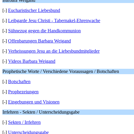
Barbara Weigand
[-]
Eucharistischer Liebesbund
[-]
Leibgarde Jesu Christi - Tabernakel-Ehrenwache
[-]
Sühnezug gegen die Handkommunion
[-]
Offenbarungen Barbara Weigand
[-]
Verheissungen Jesu an die Liebesbundmitglieder
[-]
Videos Barbara Weigand
Prophetische Worte / Verschiedene Voraussagen / Botschaften
[-]
Botschaften
[-]
Prophezeiungen
[-]
Eingebungen und Visionen
Irrlehren - Sekten / Unterscheidungsgabe
[-]
Sekten / Irrlehren
[-]
Unterscheidungsgabe