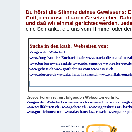
Du hörst die Stimme deines Gewissens: Es 
Gott, den unsichtbaren Gesetzgeber. Daher
und daß wir einmal gerichtet werden. Jeder
eine Schranke, die uns vom Himmel oder der H
Suche in den kath. Webseiten von:
Zeugen der Wahrheit
www.Jungfrau-der-Eucharistie.de
www.maria-die-makellose.d
www.barbara-weigand.de
www.adoremus.de
www.pater-pio.de
www.gebete.ch
www.gottliebtuns.com
www.assisi.ch
www.adorare.ch
www.das-haus-lazarus.ch
www.wallfahrten.ch
Dieses Forum ist mit folgenden Webseiten verlinkt
Zeugen der Wahrheit
-
www.assisi.ch
-
www.adorare.ch
-
Jungfra
www.wallfahrten.ch
-
www.gebete.ch
-
www.segenskreis.at
-
barb
www.gottliebtuns.com
-
www.das-haus-lazarus.ch
-
www.pater-pi
www3.k-tv.org
www.k-tv.org