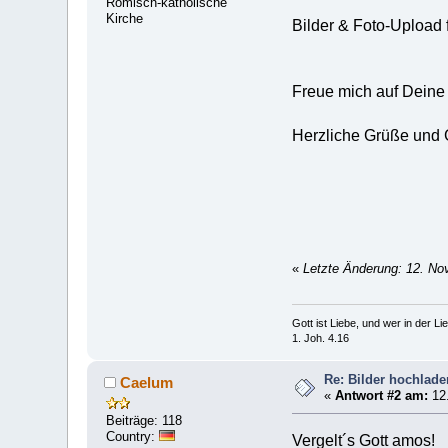
Römisch-katholische
Kirche
Bilder & Foto-Upload 
Freue mich auf Deine 
Herzliche Grüße und 
«
Letzte Änderung: 12. No
Gott ist Liebe, und wer in der Lieb
1. Joh. 4.16
Re: Bilder hochlade
Caelum
«
Antwort #2 am:
12.
Beiträge: 118
Country:
Vergelt´s Gott amos!