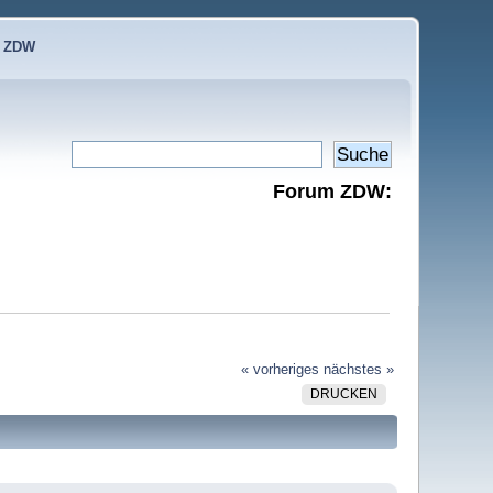
e ZDW
Forum ZDW:
« vorheriges
nächstes »
DRUCKEN