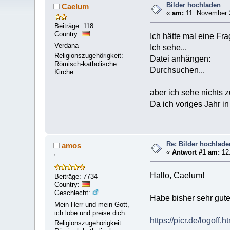
Bilder hochladen
Caelum
«
am:
11. November 2
Beiträge: 118
Country:
Ich hätte mal eine Fr
Verdana
Ich sehe...
Religionszugehörigkeit:
Datei anhängen:
Römisch-katholische
Durchsuchen...
Kirche
aber ich sehe nichts 
Da ich voriges Jahr i
Re: Bilder hochlade
amos
«
Antwort #1 am:
12.
'
Hallo, Caelum!
Beiträge: 7734
Country:
Geschlecht:
Habe bisher sehr gut
Mein Herr und mein Gott,
ich lobe und preise dich.
https://picr.de/logoff.h
Religionszugehörigkeit: