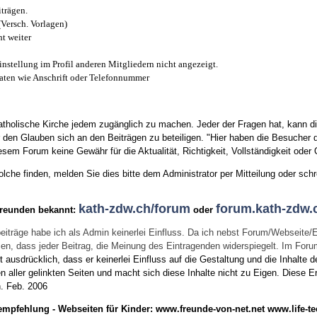
trägen.
(Versch. Vorlagen)
t weiter
instellung im Profil anderen Mitgliedern nicht angezeigt.
aten wie Anschrift oder Telefonnummer
tholische Kirche jedem zugänglich zu machen. Jeder der Fragen hat, kann di
den Glauben sich an den Beiträgen zu beteiligen. "Hier haben die Besucher d
sem Forum keine Gewähr für die Aktualität, Richtigkeit, Vollständigkeit oder Q
he finden, melden Sie dies bitte dem Administrator per Mitteilung oder schr
kath-zdw.ch/forum
forum.kath-zdw.
Freunden bekannt:
oder
eiträge habe ich als Admin keinerlei Einfluss. Da ich nebst Forum/Webseite/
wissen, dass jeder Beitrag, die Meinung des Eintragenden widerspiegelt. Im Fo
usdrücklich, dass er keinerlei Einfluss auf die Gestaltung und die Inhalte d
en aller gelinkten Seiten und macht sich diese Inhalte nicht zu Eigen.
Diese Er
n.
Feb. 2006
empfehlung - Webseiten für Kinder:
www.freunde-von-net.net
www.life-te