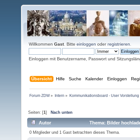
Willkommen
Gast
. Bitte
einloggen
oder
registrieren
.
Einloggen mit Benutzername, Passwort und Sitzungslä
Übersicht
Hilfe
Suche
Kalender
Einloggen
Regi
Forum ZDW
»
Intern
»
Kommunikationsboard - User Vorstellung 
Seiten: [
1
]
Nach unten
Autor
Thema: Bilder hochlad
0 Mitglieder und 1 Gast betrachten dieses Thema.