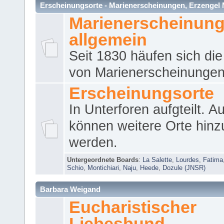
Erscheinungsorte - Marienerscheinungen, Erzengel Micha
Marienerscheinun
allgemein
Seit 1830 häufen sich die
von Marienerscheinungen 
Erscheinungsorte
In Unterforen aufgteilt. 
können weitere Orte hinz
werden.
Untergeordnete Boards
:
La Salette
,
Lourdes
,
Fatima
Schio
,
Montichiari
,
Naju
,
Heede
,
Dozule (JNSR)
Barbara Weigand
Eucharistischer
Liebesbund