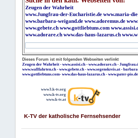
Suche in den kath. Webseiten von:
Zeugen der Wahrheit
www.Jungfrau-der-Eucharistie.de
www.maria-die
www.barbara-weigand.de
www.adoremus.de
www.
www.gebete.ch
www.gottliebtuns.com
www.assisi.
www.adorare.ch
www.das-haus-lazarus.ch
www.wa
Dieses Forum ist mit folgenden Webseiten verlinkt
Zeugen der Wahrheit
-
www.assisi.ch
-
www.adorare.ch
-
Jungfrau.d
www.wallfahrten.ch
-
www.gebete.ch
-
www.segenskreis.at
-
barbara
www.gottliebtuns.com
-
www.das-haus-lazarus.ch
-
www.pater-pio.de
www3.k-tv.org
www.k-tv.org
www.k-tv.at
K-TV der katholische Fernsehsender