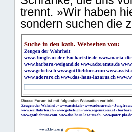
Schranke, die uns vo
trennt. »Wir haben hi
sondern suchen die z
Suche in den kath. Webseiten von:
Zeugen der Wahrheit
www.Jungfrau-der-Eucharistie.de
www.maria-die
www.barbara-weigand.de
www.adoremus.de
www.
www.gebete.ch
www.gottliebtuns.com
www.assisi.
www.adorare.ch
www.das-haus-lazarus.ch
www.wa
Dieses Forum ist mit folgenden Webseiten verlinkt
Zeugen der Wahrheit
-
www.assisi.ch
-
www.adorare.ch
-
Jungfrau.d
www.wallfahrten.ch
-
www.gebete.ch
-
www.segenskreis.at
-
barbara
www.gottliebtuns.com
-
www.das-haus-lazarus.ch
-
www.pater-pio.de
www3.k-tv.org