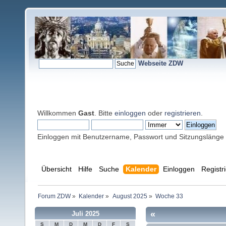
Webseite ZDW
Willkommen
Gast
. Bitte
einloggen
oder
registrieren
.
Einloggen mit Benutzername, Passwort und Sitzungslänge
Übersicht
Hilfe
Suche
Kalender
Einloggen
Registr
Forum ZDW
»
Kalender
»
August 2025
»
Woche 33
«
Juli 2025
S
M
D
M
D
F
S