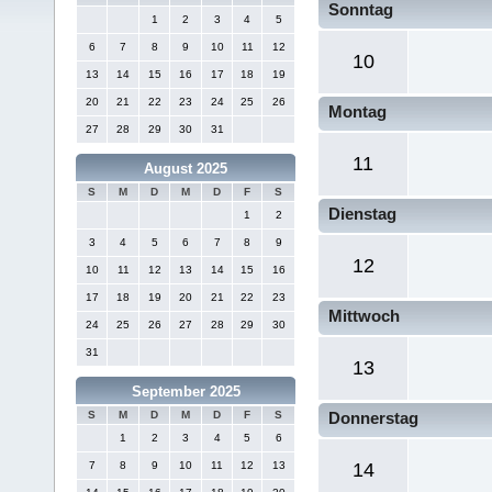
Sonntag
1
2
3
4
5
6
7
8
9
10
11
12
10
13
14
15
16
17
18
19
20
21
22
23
24
25
26
Montag
27
28
29
30
31
11
August 2025
S
M
D
M
D
F
S
Dienstag
1
2
3
4
5
6
7
8
9
12
10
11
12
13
14
15
16
17
18
19
20
21
22
23
Mittwoch
24
25
26
27
28
29
30
31
13
September 2025
S
M
D
M
D
F
S
Donnerstag
1
2
3
4
5
6
7
8
9
10
11
12
13
14