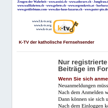
Zeugen der Wahrheit
-
www.assisi.ch
-
www.adorare.ch
-
Jungfrau.d
www.wallfahrten.ch
-
www.gebete.ch
-
www.segenskreis.at
-
barbara
www.gottliebtuns.com
-
www.das-haus-lazarus.ch
-
www.pater-pio.de
www3.k-tv.org
www.k-tv.org
www.k-tv.at
K-TV der katholische Fernsehsender
Nur registrier
Beiträge im Fo
Wenn Sie sich anme
Neuanmeldungen müsse
Nach dem Anmelden wir
Dann können sie sich 
Nach dem Einloggen kö