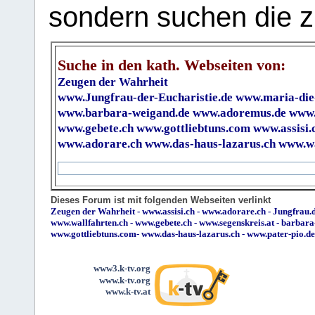
sondern suchen die z
Suche in den kath. Webseiten von:
Zeugen der Wahrheit
www.Jungfrau-der-Eucharistie.de
www.maria-die
www.barbara-weigand.de
www.adoremus.de
www.
www.gebete.ch
www.gottliebtuns.com
www.assisi.
www.adorare.ch
www.das-haus-lazarus.ch
www.wa
Dieses Forum ist mit folgenden Webseiten verlinkt
Zeugen der Wahrheit
-
www.assisi.ch
-
www.adorare.ch
-
Jungfrau.d
www.wallfahrten.ch
-
www.gebete.ch
-
www.segenskreis.at
-
barbara
www.gottliebtuns.com
-
www.das-haus-lazarus.ch
-
www.pater-pio.de
www3.k-tv.org
www.k-tv.org
www.k-tv.at