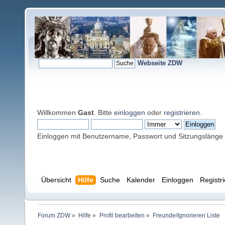
Webseite ZDW
Willkommen
Gast
. Bitte
einloggen
oder
registrieren
.
Einloggen mit Benutzername, Passwort und Sitzungslänge
Übersicht
Hilfe
Suche
Kalender
Einloggen
Registr
Forum ZDW
»
Hilfe
»
Profil bearbeiten
»
Freunde/Ignorieren Liste