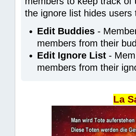
members to keep track of u
the ignore list hides users
Edit Buddies
- Members
members from their budd
Edit Ignore List
- Memb
members from their ignor
La S