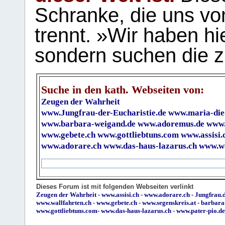
Schranke, die uns vo
trennt. »Wir haben hi
sondern suchen die z
Suche in den kath. Webseiten von:
Zeugen der Wahrheit
www.Jungfrau-der-Eucharistie.de
www.maria-die
www.barbara-weigand.de
www.adoremus.de
www.
www.gebete.ch
www.gottliebtuns.com
www.assisi.
www.adorare.ch
www.das-haus-lazarus.ch
www.wa
Dieses Forum ist mit folgenden Webseiten verlinkt
Zeugen der Wahrheit
-
www.assisi.ch
-
www.adorare.ch
-
Jungfrau.d
www.wallfahrten.ch
-
www.gebete.ch
-
www.segenskreis.at
-
barbara
www.gottliebtuns.com
-
www.das-haus-lazarus.ch
-
www.pater-pio.de