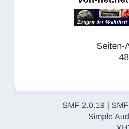
Seiten-
48
SMF 2.0.19
|
SMF
Simple Aud
XH