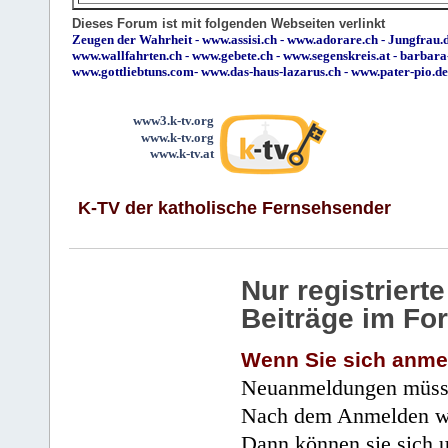
Dieses Forum ist mit folgenden Webseiten verlinkt
Zeugen der Wahrheit
-
www.assisi.ch
-
www.adorare.ch
-
Jungfrau.d
www.wallfahrten.ch
-
www.gebete.ch
-
www.segenskreis.at
-
barbara
www.gottliebtuns.com
-
www.das-haus-lazarus.ch
-
www.pater-pio.de
www3.k-tv.org
www.k-tv.org
www.k-tv.at
K-TV der katholische Fernsehsender
Nur registrier
Beiträge im Fo
Wenn Sie sich anme
Neuanmeldungen müsse
Nach dem Anmelden wir
Dann können sie sich 