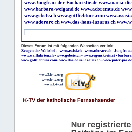
www.Jungfrau-der-Eucharistie.de
www.maria-die
www.barbara-weigand.de
www.adoremus.de
www.
www.gebete.ch
www.gottliebtuns.com
www.assisi.
www.adorare.ch
www.das-haus-lazarus.ch
www.wa
Dieses Forum ist mit folgenden Webseiten verlinkt
Zeugen der Wahrheit
-
www.assisi.ch
-
www.adorare.ch
-
Jungfrau.d
www.wallfahrten.ch
-
www.gebete.ch
-
www.segenskreis.at
-
barbara
www.gottliebtuns.com
-
www.das-haus-lazarus.ch
-
www.pater-pio.de
www3.k-tv.org
www.k-tv.org
www.k-tv.at
K-TV der katholische Fernsehsender
Nur registrier