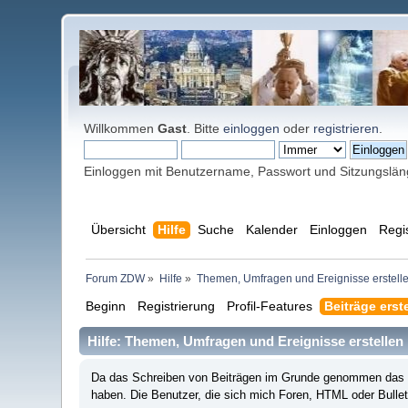
Willkommen
Gast
. Bitte
einloggen
oder
registrieren
.
Einloggen mit Benutzername, Passwort und Sitzungslä
Übersicht
Hilfe
Suche
Kalender
Einloggen
Regi
Forum ZDW
»
Hilfe
»
Themen, Umfragen und Ereignisse erstell
Beginn
Registrierung
Profil-Features
Beiträge erst
Hilfe: Themen, Umfragen und Ereignisse erstellen
Da das Schreiben von Beiträgen im Grunde genommen das ist
haben. Die Benutzer, die sich mich Foren, HTML oder Bulle