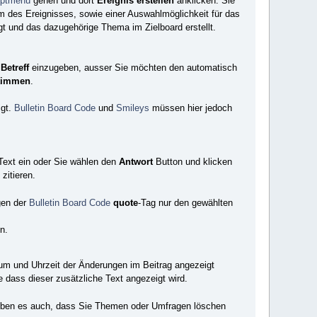
ptmenü
gehen und dort
Ereignis erstellen
anklicken. Sie
m des Ereignisses, sowie einer Auswahlmöglichkeit für das
gt und das dazugehörige Thema im Zielboard erstellt.
n
Betreff
einzugeben, ausser Sie möchten den automatisch
timmen
.
igt.
Bulletin Board Code
und
Smileys
müssen hier jedoch
 Text ein oder Sie wählen den
Antwort
Button und klicken
zitieren.
gen der
Bulletin Board Code
quote
-Tag nur den gewählten
n.
um und Uhrzeit der Änderungen im Beitrag angezeigt
e dass dieser zusätzliche Text angezeigt wird.
auben es auch, dass Sie Themen oder Umfragen löschen