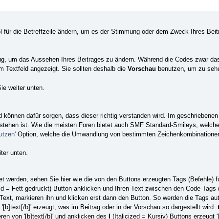
für die Betreffzeile ändern, um es der Stimmung oder dem Zweck Ihres Bei
ug, um das Aussehen Ihres Beitrages zu ändern. Während die Codes zwar da
m Textfeld angezeigt. Sie sollten deshalb die
Vorschau
benutzen, um zu sehen
ie weiter unten.
 können dafür sorgen, dass dieser richtig verstanden wird. Im geschriebenen
rstehen ist. Wie die meisten Foren bietet auch SMF Standard-Smileys, welche
utzen'
Option, welche die Umwandlung von bestimmten Zeichenkombinationen 
ter unten.
t werden, sehen Sie hier wie die von den Buttons erzeugten Tags (Befehle) fu
d = Fett gedruckt) Button anklicken und Ihren Text zwischen den Code Tags
Text, markieren ihn und klicken erst dann den Button. So werden die Tags aut
'[b]text[/b]' erzeugt, was im Beitrag oder in der Vorschau so dargestellt wird:
n von '[b]text[/b]' und anklicken des
I
(Italicized = Kursiv) Buttons erzeugt '[i