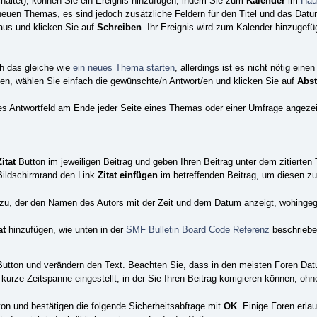
haltet), können Sie ein Ereignis hinzufügen, indem Sie zum
Kalender
im
Hau
neuen Themas, es sind jedoch zusätzliche Feldern für den Titel und das Datu
 aus und klicken Sie auf
Schreiben
. Ihr Ereignis wird zum Kalender hinzugefü
ch das gleiche wie
ein neues Thema starten
, allerdings ist es nicht nötig eine
en, wählen Sie einfach die gewünschte/n Antwort/en und klicken Sie auf
Abs
aches Antwortfeld am Ende jeder Seite eines Themas oder einer Umfrage angeze
Zitat
Button im jeweiligen Beitrag und geben Ihren Beitrag unter dem zitierten
Bildschirmrand den Link
Zitat einfügen
im betreffenden Beitrag, um diesen zu 
inzu, der den Namen des Autors mit der Zeit und dem Datum anzeigt, wohinge
at
hinzufügen, wie unten in der
SMF Bulletin Board Code Referenz
beschriebe
utton und verändern den Text. Beachten Sie, dass in den meisten Foren Dat
urze Zeitspanne eingestellt, in der Sie Ihren Beitrag korrigieren können, ohn
on und bestätigen die folgende Sicherheitsabfrage mit
OK
. Einige Foren erl