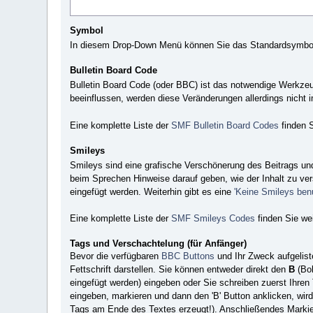
Symbol
In diesem Drop-Down Menü können Sie das Standardsymbol 
Bulletin Board Code
Bulletin Board Code (oder BBC) ist das notwendige Werkze
beeinflussen, werden diese Veränderungen allerdings nicht i
Eine komplette Liste der
SMF Bulletin Board Codes
finden S
Smileys
Smileys sind eine grafische Verschönerung des Beitrags und
beim Sprechen Hinweise darauf geben, wie der Inhalt zu ve
eingefügt werden. Weiterhin gibt es eine
'Keine Smileys ben
Eine komplette Liste der
SMF Smileys Codes
finden Sie wei
Tags und Verschachtelung (für Anfänger)
Bevor die verfügbaren
BBC Buttons
und Ihr Zweck aufgeliste
Fettschrift darstellen. Sie können entweder direkt den
B
(Bol
eingefügt werden) eingeben oder Sie schreiben zuerst Ihren 
eingeben, markieren und dann den 'B' Button anklicken, wird 
Tags am Ende des Textes erzeugt!). Anschließendes Markiere