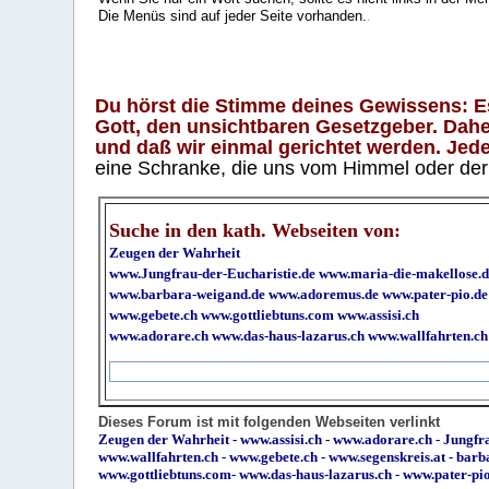
Die Menüs sind auf jeder Seite vorhanden.
.
Du hörst die Stimme deines Gewissens: Es 
Gott, den unsichtbaren Gesetzgeber. Daher
und daß wir einmal gerichtet werden. Jeder
eine Schranke, die uns vom Himmel oder der H
Suche in den kath. Webseiten von:
Zeugen der Wahrheit
www.Jungfrau-der-Eucharistie.de
www.maria-die-makellose.d
www.barbara-weigand.de
www.adoremus.de
www.pater-pio.de
www.gebete.ch
www.gottliebtuns.com
www.assisi.ch
www.adorare.ch
www.das-haus-lazarus.ch
www.wallfahrten.ch
Dieses Forum ist mit folgenden Webseiten verlinkt
Zeugen der Wahrheit
-
www.assisi.ch
-
www.adorare.ch
-
Jungfra
www.wallfahrten.ch
-
www.gebete.ch
-
www.segenskreis.at
-
barb
www.gottliebtuns.com
-
www.das-haus-lazarus.ch
-
www.pater-pi