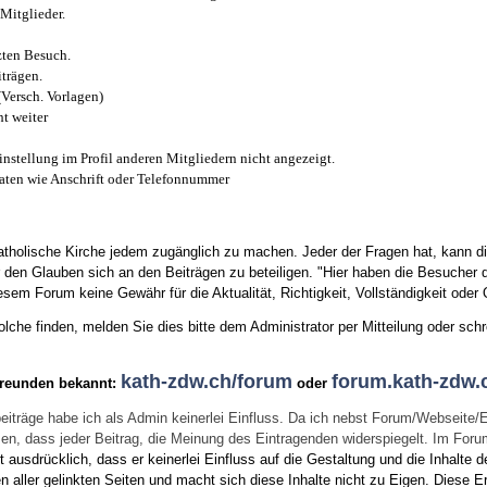
Mitglieder.
zten Besuch.
trägen.
(Versch. Vorlagen)
t weiter
instellung im Profil anderen Mitgliedern nicht angezeigt.
aten wie Anschrift oder Telefonnummer
tholische Kirche jedem zugänglich zu machen. Jeder der Fragen hat, kann di
den Glauben sich an den Beiträgen zu beteiligen. "Hier haben die Besucher d
sem Forum keine Gewähr für die Aktualität, Richtigkeit, Vollständigkeit oder Q
he finden, melden Sie dies bitte dem Administrator per Mitteilung oder schr
kath-zdw.ch/forum
forum.kath-zdw.
Freunden bekannt:
oder
eiträge habe ich als Admin keinerlei Einfluss. Da ich nebst Forum/Webseite/
wissen, dass jeder Beitrag, die Meinung des Eintragenden widerspiegelt. Im Fo
usdrücklich, dass er keinerlei Einfluss auf die Gestaltung und die Inhalte d
en aller gelinkten Seiten und macht sich diese Inhalte nicht zu Eigen.
Diese Er