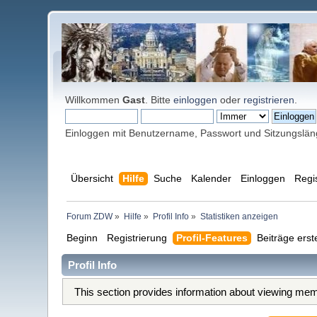
Willkommen
Gast
. Bitte
einloggen
oder
registrieren
.
Einloggen mit Benutzername, Passwort und Sitzungslä
Übersicht
Hilfe
Suche
Kalender
Einloggen
Regi
Forum ZDW
»
Hilfe
»
Profil Info
»
Statistiken anzeigen
Beginn
Registrierung
Profil-Features
Beiträge erst
Profil Info
This section provides information about viewing memb