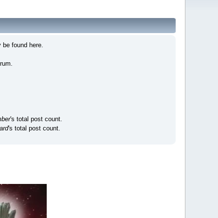
 be found here.
orum.
ber
's total post count.
ard
's total post count.