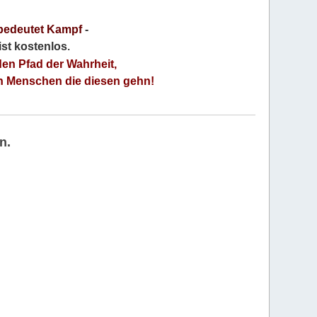
bedeutet Kampf
-
 ist kostenlos
.
den Pfad der Wahrheit,
an Menschen die diesen gehn!
n.