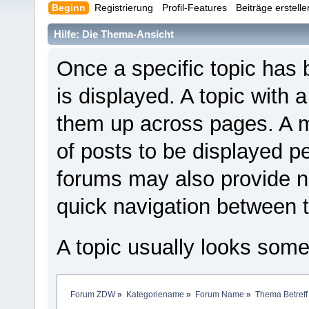
Beginn
Registrierung
Profil-Features
Beiträge erstell
Hilfe: Die Thema-Ansicht
Once a specific topic has b
is displayed. A topic with 
them up across pages. A
of posts to be displayed p
forums may also provide ne
quick navigation between t
A topic usually looks somet
Forum ZDW
»
Kategoriename
»
Forum Name
»
Thema Betreff