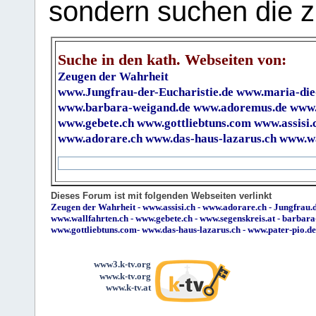
sondern suchen die z
Suche in den kath. Webseiten von:
Zeugen der Wahrheit
www.Jungfrau-der-Eucharistie.de
www.maria-die
www.barbara-weigand.de
www.adoremus.de
www.
www.gebete.ch
www.gottliebtuns.com
www.assisi.
www.adorare.ch
www.das-haus-lazarus.ch
www.wa
Dieses Forum ist mit folgenden Webseiten verlinkt
Zeugen der Wahrheit
-
www.assisi.ch
-
www.adorare.ch
-
Jungfrau.d
www.wallfahrten.ch
-
www.gebete.ch
-
www.segenskreis.at
-
barbara
www.gottliebtuns.com
-
www.das-haus-lazarus.ch
-
www.pater-pio.de
www3.k-tv.org
www.k-tv.org
www.k-tv.at