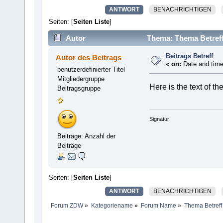
ANTWORT
BENACHRICHTIGEN
Seiten: [
Seiten Liste
]
Autor
Thema: Thema Betreff
Beitrags Betreff
Autor des Beitrags
«
on:
Date and time
benutzerdefinierter Titel
Mitgliedergruppe
Here is the text of t
Beitragsgruppe
Signatur
Beiträge: Anzahl der
Beiträge
Seiten: [
Seiten Liste
]
ANTWORT
BENACHRICHTIGEN
Forum ZDW
»
Kategoriename
»
Forum Name
»
Thema Betreff