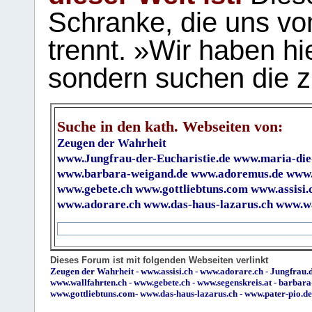
Schranke, die uns vo
trennt. »Wir haben hi
sondern suchen die z
Suche in den kath. Webseiten von:
Zeugen der Wahrheit
www.Jungfrau-der-Eucharistie.de
www.maria-die
www.barbara-weigand.de
www.adoremus.de
www.
www.gebete.ch
www.gottliebtuns.com
www.assisi.
www.adorare.ch
www.das-haus-lazarus.ch
www.wa
Dieses Forum ist mit folgenden Webseiten verlinkt
Zeugen der Wahrheit
-
www.assisi.ch
-
www.adorare.ch
-
Jungfrau.d
www.wallfahrten.ch
-
www.gebete.ch
-
www.segenskreis.at
-
barbara
www.gottliebtuns.com
-
www.das-haus-lazarus.ch
-
www.pater-pio.de