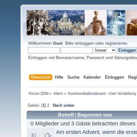
Willkommen
Gast
. Bitte
einloggen
oder
registrieren
.
Einloggen mit Benutzername, Passwort und Sitzungslä
Übersicht
Hilfe
Suche
Kalender
Einloggen
Regi
Forum ZDW
»
Intern
»
Kommunikationsboard - User Vorstellung 
Seiten: [
1
]
2
Nach unten
Betreff
/
Begonnen von
0 Mitglieder und 3 Gäste betrachten dieses
Am ersten Advent, wenn die erste