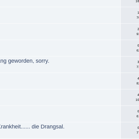
16
1
7
2
9
0
6
ang geworden, sorry.
3
7
4
8
4
10
0
6
nkheit...... die Drangsal.
0
7