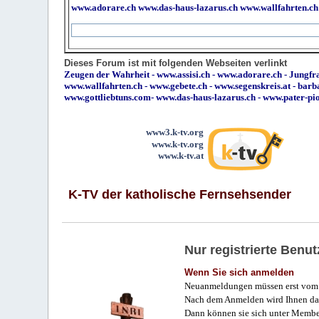
www.adorare.ch
www.das-haus-lazarus.ch
www.wallfahrten.ch
Dieses Forum ist mit folgenden Webseiten verlinkt
Zeugen der Wahrheit
-
www.assisi.ch
-
www.adorare.ch
-
Jungfra
www.wallfahrten.ch
-
www.gebete.ch
-
www.segenskreis.at
-
barb
www.gottliebtuns.com
-
www.das-haus-lazarus.ch
-
www.pater-pi
www3.k-tv.org
www.k-tv.org
www.k-tv.at
K-TV der katholische Fernsehsender
Nur registrierte Ben
Wenn Sie sich anmelden
Neuanmeldungen müssen erst vom 
Nach dem Anmelden wird Ihnen das
Dann können sie sich unter Membe