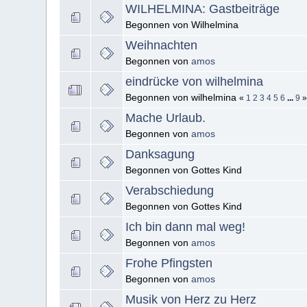
WILHELMINA: Gastbeiträge
Begonnen von Wilhelmina
Weihnachten
Begonnen von
amos
eindrücke von wilhelmina
Begonnen von wilhelmina
«
1
2
3
4
5
6
...
9
Mache Urlaub.
Begonnen von
amos
Danksagung
Begonnen von Gottes Kind
Verabschiedung
Begonnen von Gottes Kind
Ich bin dann mal weg!
Begonnen von
amos
Frohe Pfingsten
Begonnen von
amos
Musik von Herz zu Herz