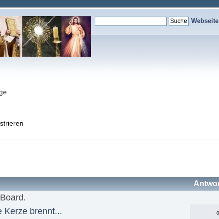
Webseit
nge
strieren
Antwo
 Board.
 Kerze brennt...
0