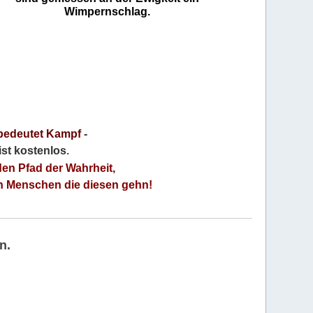
Wimpernschlag.
bedeutet Kampf
-
 ist kostenlos
.
den Pfad der Wahrheit,
an Menschen die diesen gehn!
n.