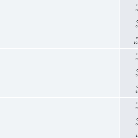
0
6
0
6
7
10
»
0
6
0
5
0
5
0
5
0
6
1