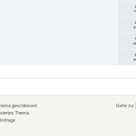
1
7
2
8
7
16
0
6
hema geschlossen
Gehe zu:
xiertes Thema
mfrage