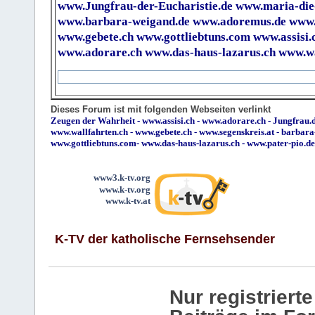
www.Jungfrau-der-Eucharistie.de
www.maria-die
www.barbara-weigand.de
www.adoremus.de
www.
www.gebete.ch
www.gottliebtuns.com
www.assisi.
www.adorare.ch
www.das-haus-lazarus.ch
www.wa
Dieses Forum ist mit folgenden Webseiten verlinkt
Zeugen der Wahrheit
-
www.assisi.ch
-
www.adorare.ch
-
Jungfrau.d
www.wallfahrten.ch
-
www.gebete.ch
-
www.segenskreis.at
-
barbara
www.gottliebtuns.com
-
www.das-haus-lazarus.ch
-
www.pater-pio.de
www3.k-tv.org
www.k-tv.org
www.k-tv.at
K-TV der katholische Fernsehsender
Nur registrier