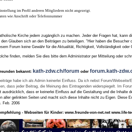
instellung im Profil anderen Mitgliedern nicht angezeigt.
aten wie Anschrift oder Telefonnummer
tholische Kirche jedem zugänglich zu machen. Jeder der Fragen hat, kann di
den Glauben sich an den Beiträgen zu beteiligen. "Hier haben die Besucher d
sem Forum keine Gewähr für die Aktualität, Richtigkeit, Vollständigkeit oder Q
he finden, melden Sie dies bitte dem Administrator per Mitteilung oder schr
kath-zdw.ch/forum
forum.kath-zdw.
Freunden bekannt:
oder
eiträge habe ich als Admin keinerlei Einfluss. Da ich nebst Forum/Webseite/
wissen, dass jeder Beitrag, die Meinung des Eintragenden widerspiegelt. Im Fo
usdrücklich, dass er keinerlei Einfluss auf die Gestaltung und die Inhalte d
en aller gelinkten Seiten und macht sich diese Inhalte nicht zu Eigen.
Diese Er
n.
Feb. 2006
empfehlung - Webseiten für Kinder:
www.freunde-von-net.net
www.life-te