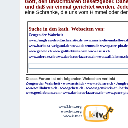
Gott, den unsichtbaren Gesetzgeber. Daher
und daß wir einmal gerichtet werden. Jeder
eine Schranke, die uns vom Himmel oder der H
Suche in den kath. Webseiten von:
Zeugen der Wahrheit
www.Jungfrau-der-Eucharistie.de
www.maria-die-makellose.d
www.barbara-weigand.de
www.adoremus.de
www.pater-pio.de
www.gebete.ch
www.gottliebtuns.com
www.assisi.ch
www.adorare.ch
www.das-haus-lazarus.ch
www.wallfahrten.ch
Dieses Forum ist mit folgenden Webseiten verlinkt
Zeugen der Wahrheit
-
www.assisi.ch
-
www.adorare.ch
-
Jungfra
www.wallfahrten.ch
-
www.gebete.ch
-
www.segenskreis.at
-
barb
www.gottliebtuns.com
-
www.das-haus-lazarus.ch
-
www.pater-pi
www3.k-tv.org
www.k-tv.org
www.k-tv.at