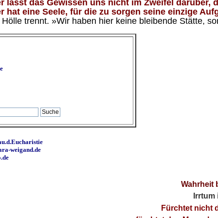
 lässt das Gewissen uns nicht im Zweifel darüber, d
 hat eine Seele, für die zu sorgen seine einzige Aufg
ölle trennt. »Wir haben hier keine bleibende Stätte, so
e
u.d.Eucharistie
ara-weigand.de
o.de
Wahrheit 
Irrtum
Fürchtet nicht 