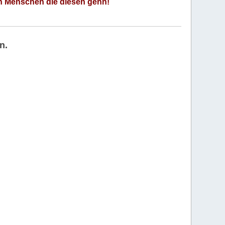
an Menschen die diesen gehn!
n.