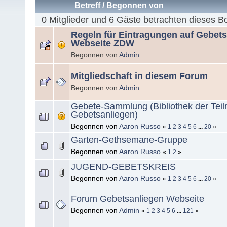
Betreff
/
Begonnen von
0 Mitglieder und 6 Gäste betrachten dieses B
Regeln für Eintragungen auf Gebet
Webseite ZDW
Begonnen von
Admin
Mitgliedschaft in diesem Forum
Begonnen von
Admin
Gebete-Sammlung (Bibliothek der Tei
Gebetsanliegen)
Begonnen von
Aaron Russo
«
1
2
3
4
5
6
...
20
»
Garten-Gethsemane-Gruppe
Begonnen von
Aaron Russo
«
1
2
»
JUGEND-GEBETSKREIS
Begonnen von
Aaron Russo
«
1
2
3
4
5
6
...
20
»
Forum Gebetsanliegen Webseite
Begonnen von
Admin
«
1
2
3
4
5
6
...
121
»