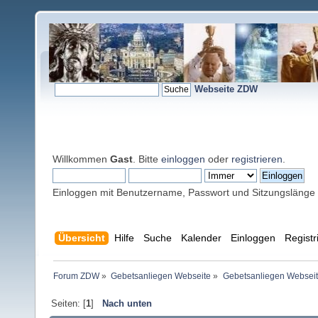
Webseite ZDW
Willkommen
Gast
. Bitte
einloggen
oder
registrieren
.
Einloggen mit Benutzername, Passwort und Sitzungslänge
Übersicht
Hilfe
Suche
Kalender
Einloggen
Registr
Forum ZDW
»
Gebetsanliegen Webseite
»
Gebetsanliegen Websei
Seiten: [
1
]
Nach unten