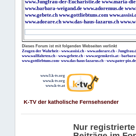
www.Jungfrau-der-Eucharistie.de
www.maria-die
www.barbara-weigand.de
www.adoremus.de
www.
www.gebete.ch
www.gottliebtuns.com
www.assisi.
www.adorare.ch
www.das-haus-lazarus.ch
www.wa
Dieses Forum ist mit folgenden Webseiten verlinkt
Zeugen der Wahrheit
-
www.assisi.ch
-
www.adorare.ch
-
Jungfrau.d
www.wallfahrten.ch
-
www.gebete.ch
-
www.segenskreis.at
-
barbara
www.gottliebtuns.com
-
www.das-haus-lazarus.ch
-
www.pater-pio.de
www3.k-tv.org
www.k-tv.org
www.k-tv.at
K-TV der katholische Fernsehsender
Nur registrier
Beiträge im Fo