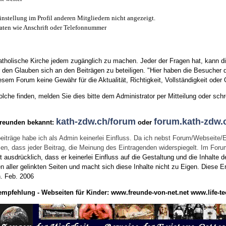
instellung im Profil anderen Mitgliedern nicht angezeigt.
aten wie Anschrift oder Telefonnummer
tholische Kirche jedem zugänglich zu machen. Jeder der Fragen hat, kann di
den Glauben sich an den Beiträgen zu beteiligen. "Hier haben die Besucher d
sem Forum keine Gewähr für die Aktualität, Richtigkeit, Vollständigkeit oder Q
he finden, melden Sie dies bitte dem Administrator per Mitteilung oder schr
kath-zdw.ch/forum
forum.kath-zdw.
Freunden bekannt:
oder
eiträge habe ich als Admin keinerlei Einfluss. Da ich nebst Forum/Webseite/
wissen, dass jeder Beitrag, die Meinung des Eintragenden widerspiegelt. Im Fo
usdrücklich, dass er keinerlei Einfluss auf die Gestaltung und die Inhalte d
en aller gelinkten Seiten und macht sich diese Inhalte nicht zu Eigen.
Diese Er
n.
Feb. 2006
empfehlung - Webseiten für Kinder:
www.freunde-von-net.net
www.life-te