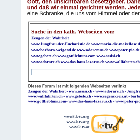
Gott, den unsichtbaren Gesetzgeber. Daher
und daß wir einmal gerichtet werden. Jeder
eine Schranke, die uns vom Himmel oder der H
Suche in den kath. Webseiten von:
Zeugen der Wahrheit
www.Jungfrau-der-Eucharistie.de
www.maria-die-makellose.d
www.barbara-weigand.de
www.adoremus.de
www.pater-pio.de
www.gebete.ch
www.gottliebtuns.com
www.assisi.ch
www.adorare.ch
www.das-haus-lazarus.ch
www.wallfahrten.ch
Dieses Forum ist mit folgenden Webseiten verlinkt
Zeugen der Wahrheit
-
www.assisi.ch
-
www.adorare.ch
-
Jungfra
www.wallfahrten.ch
-
www.gebete.ch
-
www.segenskreis.at
-
barb
www.gottliebtuns.com
-
www.das-haus-lazarus.ch
-
www.pater-pi
www3.k-tv.org
www.k-tv.org
www.k-tv.at