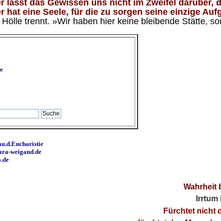
 lässt das Gewissen uns nicht im Zweifel darüber, d
 hat eine Seele, für die zu sorgen seine einzige Aufg
ölle trennt. »Wir haben hier keine bleibende Stätte, so
e
u.d.Eucharistie
ara-weigand.de
o.de
Wahrheit 
Irrtum
Fürchtet nicht 