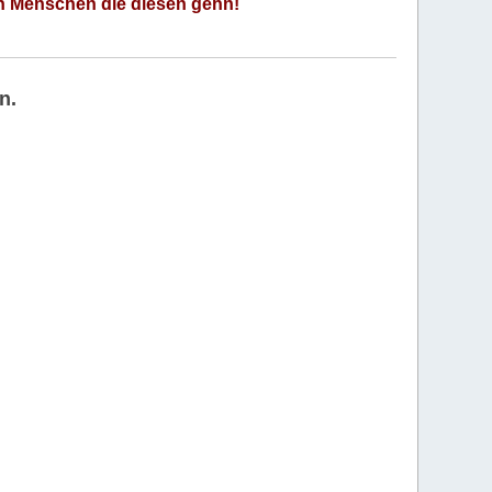
an Menschen die diesen gehn!
n.