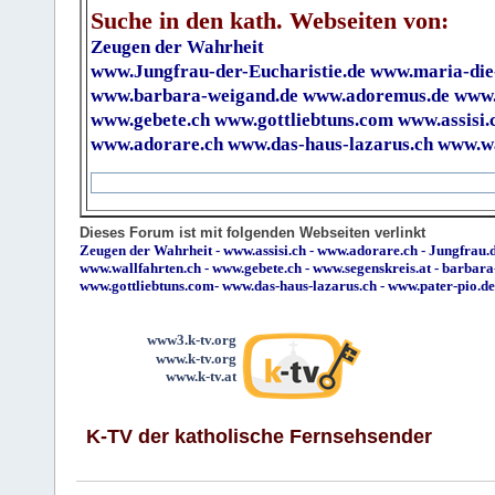
Suche in den kath. Webseiten von:
Zeugen der Wahrheit
www.Jungfrau-der-Eucharistie.de
www.maria-die
www.barbara-weigand.de
www.adoremus.de
www.
www.gebete.ch
www.gottliebtuns.com
www.assisi.
www.adorare.ch
www.das-haus-lazarus.ch
www.wa
Dieses Forum ist mit folgenden Webseiten verlinkt
Zeugen der Wahrheit
-
www.assisi.ch
-
www.adorare.ch
-
Jungfrau.d
www.wallfahrten.ch
-
www.gebete.ch
-
www.segenskreis.at
-
barbara
www.gottliebtuns.com
-
www.das-haus-lazarus.ch
-
www.pater-pio.de
www3.k-tv.org
www.k-tv.org
www.k-tv.at
K-TV der katholische Fernsehsender