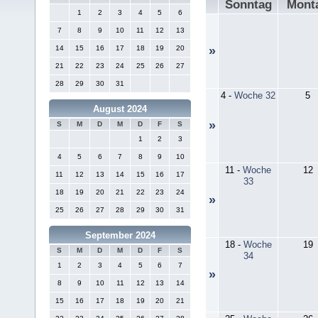
Sonntag
Mont
1
2
3
4
5
6
7
8
9
10
11
12
13
14
15
16
17
18
19
20
»
21
22
23
24
25
26
27
28
29
30
31
4
-
Woche 32
5
August 2024
»
S
M
D
M
D
F
S
1
2
3
4
5
6
7
8
9
10
11
-
Woche
12
11
12
13
14
15
16
17
33
18
19
20
21
22
23
24
»
25
26
27
28
29
30
31
September 2024
18
-
Woche
19
S
M
D
M
D
F
S
34
1
2
3
4
5
6
7
»
8
9
10
11
12
13
14
15
16
17
18
19
20
21