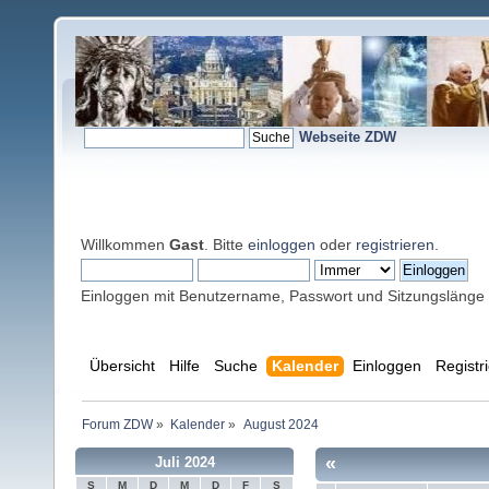
Webseite ZDW
Willkommen
Gast
. Bitte
einloggen
oder
registrieren
.
Einloggen mit Benutzername, Passwort und Sitzungslänge
Übersicht
Hilfe
Suche
Kalender
Einloggen
Registr
Forum ZDW
»
Kalender
»
August 2024
«
Juli 2024
S
M
D
M
D
F
S