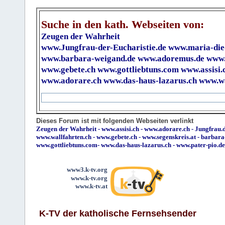
Suche in den kath. Webseiten von:
Zeugen der Wahrheit
www.Jungfrau-der-Eucharistie.de
www.maria-die
www.barbara-weigand.de
www.adoremus.de
www.
www.gebete.ch
www.gottliebtuns.com
www.assisi.
www.adorare.ch
www.das-haus-lazarus.ch
www.wa
Dieses Forum ist mit folgenden Webseiten verlinkt
Zeugen der Wahrheit
-
www.assisi.ch
-
www.adorare.ch
-
Jungfrau.d
www.wallfahrten.ch
-
www.gebete.ch
-
www.segenskreis.at
-
barbara
www.gottliebtuns.com
-
www.das-haus-lazarus.ch
-
www.pater-pio.de
www3.k-tv.org
www.k-tv.org
www.k-tv.at
K-TV der katholische Fernsehsender