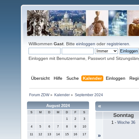
Willkommen
Gast
. Bitte
einloggen
oder
registrieren
.
Einloggen mit Benutzername, Passwort und Sitzungslä
Übersicht
Hilfe
Suche
Kalender
Einloggen
Regi
Forum ZDW
»
Kalender
»
September 2024
«
August 2024
S
M
D
M
D
F
S
Sonntag
1
2
3
1
-
Woche 36
4
5
6
7
8
9
10
11
12
13
14
15
16
17
»