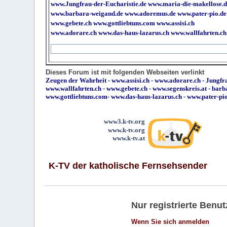
www.Jungfrau-der-Eucharistie.de
www.maria-die-makellose.d
www.barbara-weigand.de
www.adoremus.de
www.pater-pio.de
www.gebete.ch
www.gottliebtuns.com
www.assisi.ch
www.adorare.ch
www.das-haus-lazarus.ch
www.wallfahrten.ch
Dieses Forum ist mit folgenden Webseiten verlinkt
Zeugen der Wahrheit
-
www.assisi.ch
-
www.adorare.ch
-
Jungfra
www.wallfahrten.ch
-
www.gebete.ch
-
www.segenskreis.at
-
barb
www.gottliebtuns.com
-
www.das-haus-lazarus.ch
-
www.pater-pi
www3.k-tv.org
www.k-tv.org
www.k-tv.at
K-TV der katholische Fernsehsender
Nur registrierte Ben
Wenn Sie sich anmelden