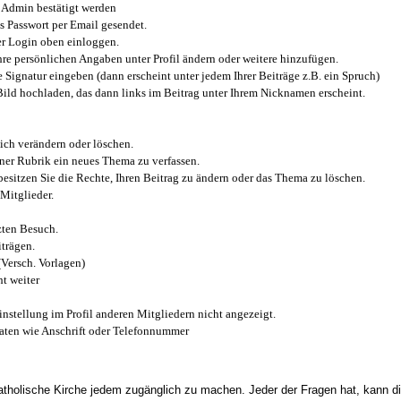
Admin bestätigt werden
 Passwort per Email gesendet.
r Login oben einloggen.
e persönlichen Angaben unter Profil ändern oder weitere hinzufügen.
e Signatur eingeben (dann erscheint unter jedem Ihrer Beiträge z.B. ein Spruch)
 Bild hochladen, das dann links im Beitrag unter Ihrem Nicknamen erscheint.
ich verändern oder löschen.
iner Rubrik ein neues Thema zu verfassen.
esitzen Sie die Rechte, Ihren Beitrag zu ändern oder das Thema zu löschen.
Mitglieder.
zten Besuch.
trägen.
(Versch. Vorlagen)
t weiter
instellung im Profil anderen Mitgliedern nicht angezeigt.
aten wie Anschrift oder Telefonnummer
tholische Kirche jedem zugänglich zu machen. Jeder der Fragen hat, kann di