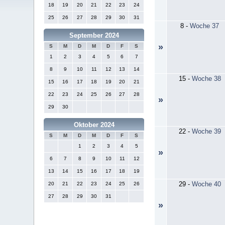
18
19
20
21
22
23
24
25
26
27
28
29
30
31
8
-
Woche 37
September 2024
»
S
M
D
M
D
F
S
1
2
3
4
5
6
7
8
9
10
11
12
13
14
15
-
Woche 38
15
16
17
18
19
20
21
22
23
24
25
26
27
28
»
29
30
Oktober 2024
22
-
Woche 39
S
M
D
M
D
F
S
1
2
3
4
5
»
6
7
8
9
10
11
12
13
14
15
16
17
18
19
29
-
Woche 40
20
21
22
23
24
25
26
27
28
29
30
31
»