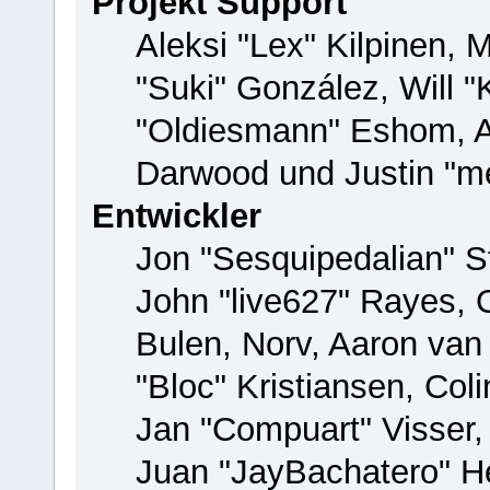
Projekt Support
Aleksi "Lex" Kilpinen, M
"Suki" González, Will 
"Oldiesmann" Eshom, 
Darwood und Justin "me
Entwickler
Jon "Sesquipedalian" St
John "live627" Rayes,
Bulen, Norv, Aaron van
"Bloc" Kristiansen, Co
Jan "Compuart" Visser
Juan "JayBachatero" H