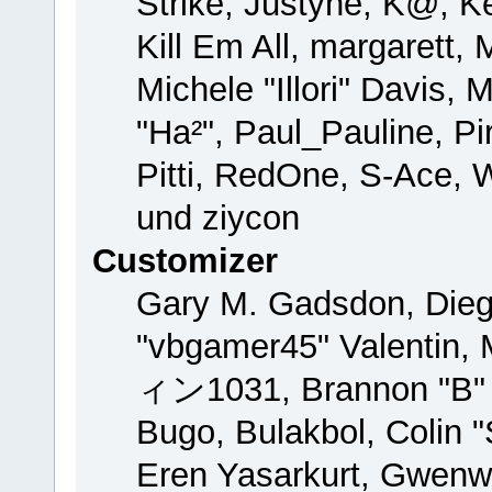
Strike, Justyne, K@, Ke
Kill Em All, margarett,
Michele "Illori" Davis, 
"Ha²", Paul_Pauline, P
Pitti, RedOne, S-Ace,
und ziycon
Customizer
Gary M. Gadsdon, Dieg
"vbgamer45" Valentin, 
ィン1031, Brannon "B" H
Bugo, Bulakbol, Colin 
Eren Yasarkurt, Gwenw