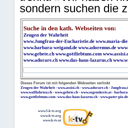
sondern suchen die z
Suche in den kath. Webseiten von:
Zeugen der Wahrheit
www.Jungfrau-der-Eucharistie.de
www.maria-die
www.barbara-weigand.de
www.adoremus.de
www.
www.gebete.ch
www.gottliebtuns.com
www.assisi.
www.adorare.ch
www.das-haus-lazarus.ch
www.wa
Dieses Forum ist mit folgenden Webseiten verlinkt
Zeugen der Wahrheit
-
www.assisi.ch
-
www.adorare.ch
-
Jungfrau.d
www.wallfahrten.ch
-
www.gebete.ch
-
www.segenskreis.at
-
barbara
www.gottliebtuns.com
-
www.das-haus-lazarus.ch
-
www.pater-pio.de
www3.k-tv.org
www.k-tv.org
www.k-tv.at