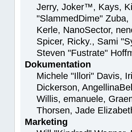
Jerry, Joker™, Kays, Ki
"SlammedDime" Zuba, 
Kerle, NanoSector, nend
Spicer, Ricky., Sami "
Steven "Fustrate" Hoff
Dokumentation
Michele "Illori" Davis, 
Dickerson, AngellinaBel
Willis, emanuele, Gra
Thorsen, Jade Elizabet
Marketing