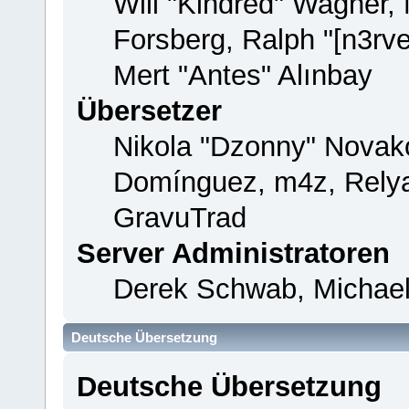
Will "Kindred" Wagner,
Forsberg, Ralph "[n3rv
Mert "Antes" Alınbay
Übersetzer
Nikola "Dzonny" Novako
Domínguez, m4z, Relya
GravuTrad
Server Administratoren
Derek Schwab, Michael
Deutsche Übersetzung
Deutsche Übersetzung