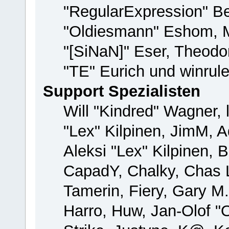
"RegularExpression" B
"Oldiesmann" Eshom, M
"[SiNaN]" Eser, Theodor
"TE" Eurich und winrul
Support Spezialisten
Will "Kindred" Wagner, 
"Lex" Kilpinen, JimM, A
Aleksi "Lex" Kilpinen, 
CapadY, Chalky, Chas 
Tamerin, Fiery, Gary M
Harro, Huw, Jan-Olof "