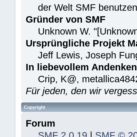
der Welt SMF benutzen
Gründer von SMF
Unknown W. "[Unknown
Ursprüngliche Projekt 
Jeff Lewis, Joseph Fu
In liebevollem Andenken
Crip, K@, metallica484
Für jeden, den wir verge
Copyright
Forum
SMF 2.0.19
|
SMF © 2