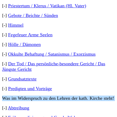
[-]
Priestertum / Klerus / Vatikan (Hl. Vater)
[-]
Gebote / Beichte / Sünden
[-]
Himmel
[-]
Fegefeuer Arme Seelen
[-]
Hölle / Dämonen
[-]
Okkulte Behaftung / Satanismus / Exorzismus
[-]
Der Tod / Das persönliche-besondere Gericht / Das
Jüngste Gericht
[-]
Grundsatztexte
[-]
Predigten und Vorträge
Was im Widerspruch zu den Lehren der kath. Kirche steht!
[-]
Abtreibung