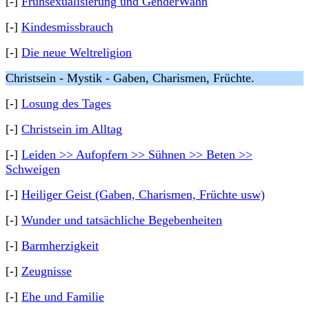
[-]
Frühsexualisierung und GenderWahn
[-]
Kindesmissbrauch
[-]
Die neue Weltreligion
Christsein - Mystik - Gaben, Charismen, Früchte.
[-]
Losung des Tages
[-]
Christsein im Alltag
[-]
Leiden >> Aufopfern >> Sühnen >> Beten >>
Schweigen
[-]
Heiliger Geist (Gaben, Charismen, Früchte usw)
[-]
Wunder und tatsächliche Begebenheiten
[-]
Barmherzigkeit
[-]
Zeugnisse
[-]
Ehe und Familie