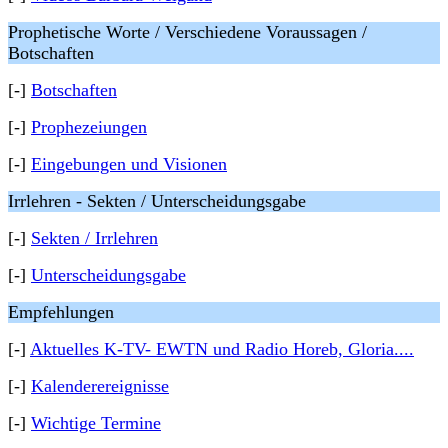
Prophetische Worte / Verschiedene Voraussagen /
Botschaften
[-]
Botschaften
[-]
Prophezeiungen
[-]
Eingebungen und Visionen
Irrlehren - Sekten / Unterscheidungsgabe
[-]
Sekten / Irrlehren
[-]
Unterscheidungsgabe
Empfehlungen
[-]
Aktuelles K-TV- EWTN und Radio Horeb, Gloria....
[-]
Kalenderereignisse
[-]
Wichtige Termine