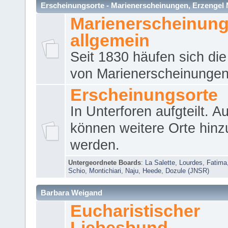
Erscheinungsorte - Marienerscheinungen, Erzengel Micha
Marienerscheinun
allgemein
Seit 1830 häufen sich die
von Marienerscheinungen 
Erscheinungsorte
In Unterforen aufgteilt. 
können weitere Orte hinz
werden.
Untergeordnete Boards
:
La Salette
,
Lourdes
,
Fatima
Schio
,
Montichiari
,
Naju
,
Heede
,
Dozule (JNSR)
Barbara Weigand
Eucharistischer
Liebesbund