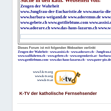
Suche in den kath. Webseiten von:
Zeugen der Wahrheit
www.Jungfrau-der-Eucharistie.de
www.maria-die
www.barbara-weigand.de
www.adoremus.de
www.
www.gebete.ch
www.gottliebtuns.com
www.assisi.
www.adorare.ch
www.das-haus-lazarus.ch
www.wa
Dieses Forum ist mit folgenden Webseiten verlinkt
Zeugen der Wahrheit
-
www.assisi.ch
-
www.adorare.ch
-
Jungfrau.d
www.wallfahrten.ch
-
www.gebete.ch
-
www.segenskreis.at
-
barbara
www.gottliebtuns.com
-
www.das-haus-lazarus.ch
-
www.pater-pio.de
www3.k-tv.org
www.k-tv.org
www.k-tv.at
K-TV der katholische Fernsehsender