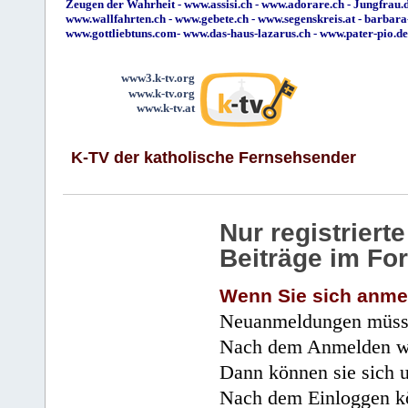
Zeugen der Wahrheit
-
www.assisi.ch
-
www.adorare.ch
-
Jungfrau.d
www.wallfahrten.ch
-
www.gebete.ch
-
www.segenskreis.at
-
barbara
www.gottliebtuns.com
-
www.das-haus-lazarus.ch
-
www.pater-pio.de
www3.k-tv.org
www.k-tv.org
www.k-tv.at
K-TV der katholische Fernsehsender
Nur registrier
Beiträge im Fo
Wenn Sie sich anme
Neuanmeldungen müsse
Nach dem Anmelden wir
Dann können sie sich 
Nach dem Einloggen kö