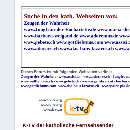
Suche in den kath. Webseiten von:
Zeugen der Wahrheit
www.Jungfrau-der-Eucharistie.de
www.maria-die
www.barbara-weigand.de
www.adoremus.de
www.
www.gebete.ch
www.gottliebtuns.com
www.assisi.
www.adorare.ch
www.das-haus-lazarus.ch
www.wa
Dieses Forum ist mit folgenden Webseiten verlinkt
Zeugen der Wahrheit
-
www.assisi.ch
-
www.adorare.ch
-
Jungfrau.d
www.wallfahrten.ch
-
www.gebete.ch
-
www.segenskreis.at
-
barbara
www.gottliebtuns.com
-
www.das-haus-lazarus.ch
-
www.pater-pio.de
www3.k-tv.org
www.k-tv.org
www.k-tv.at
K-TV der katholische Fernsehsender