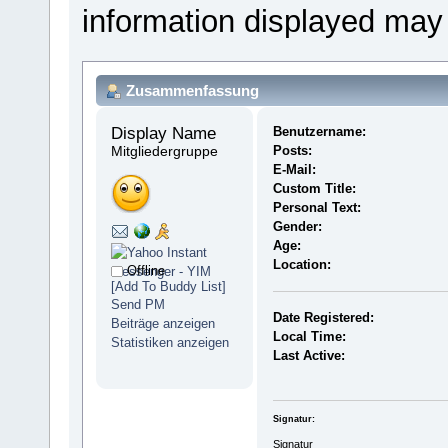
information displayed may
Zusammenfassung
Display Name 
Benutzername:
Mitgliedergruppe
Posts:
E-Mail:
Custom Title:
Personal Text:
Gender:
Age:
Location:
Offline
[Add To Buddy List]
Send PM
Date Registered:
Beiträge anzeigen
Local Time:
Statistiken anzeigen
Last Active:
Signatur:
Signatur