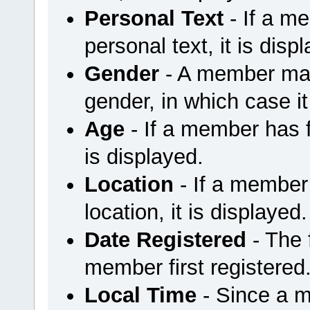
Personal Text
- If a m
personal text, it is disp
Gender
- A member may 
gender, in which case it
Age
- If a member has fi
is displayed.
Location
- If a member 
location, it is displayed.
Date Registered
- The
member first registered
Local Time
- Since a m