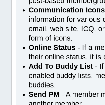
post-based membergrou
Communication Icons
information for variou
email, web site, ICQ, or 
form of icons.
Online Status
- If a m
their online status, it is
Add To Buddy List
- I
enabled buddy lists, m
buddies.
Send PM
- A member m
another member.