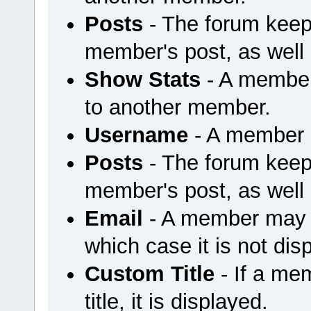
Posts
- The forum keep
member's post, as well
Show Stats
- A member
to another member.
Username
- A member u
Posts
- The forum keep
member's post, as well
Email
- A member may ch
which case it is not dis
Custom Title
- If a me
title, it is displayed.