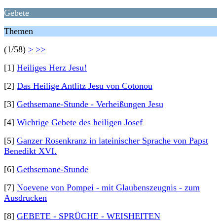
Gebete
Themen
(1/58)
>
>>
[1]
Heiliges Herz Jesu!
[2]
Das Heilige Antlitz Jesu von Cotonou
[3]
Gethsemane-Stunde - Verheißungen Jesu
[4]
Wichtige Gebete des heiligen Josef
[5]
Ganzer Rosenkranz in lateinischer Sprache von Papst
Benedikt XVI.
[6]
Gethsemane-Stunde
[7]
Noevene von Pompei - mit Glaubenszeugnis - zum
Ausdrucken
[8]
GEBETE - SPRÜCHE - WEISHEITEN