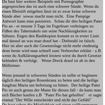
Du hast hier weitere Beispiele mit Pornographie
angesprochen das ist auch eine schwere Sünde. Wenn du
einen Bleistift mitgehen lässt ist es zwar keine schwere
Sünde aber sowas macht man nicht. Eine Pampige
Antwort kann man passieren. Schau dir den heiligen Pater
Pio an - er musste 3 Tage im Fegefeuer verbringen zu
Füßen des Tabernakels um seine Nachlässigkeiten zu
Sühnen. Eegen den Raubkopien kommt es in erster Linie
mal darauf an was man drauf hat - Diebstahl ist falsch.
Hier ist aber auch die Gesetzeslage nicht mehr eindeutig
denn heute wird man schnell zum Verbrecher erklärt - z.B
wenn du Aufklärungsarbeit leistest wirst du durch Gesetze
behindert & verfolgt. Wenn Dreck drauf ist ab in den
Mülleimer.
Wenn jemand in schweren Sünden ist sollte er beginnen
täglich den heiligen Rosenkranz zu beten und die heilige
Jungfrau Maria um befreiung zu bitten. Der heilige Pater
Pio ist auch genau der Mann für diesen fall - da kann man
sich Bücher kaufen z.B "Pater Pio hat geholfen" er sagte
einmal "Der Wille entscheidet und nicht das Gefühl"
Du hast schon die Möglichkeit auf einen vollkommenen