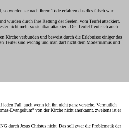
, so werden sie nach ihrem Tode erfahren das dies falsch war.
 und wurden durch Ihre Rettung der Seelen, vom Teufel attackiert.
ter nicht mehr so sichtbar attackiert. Der Teufel freut sich auch
llen Kirche verbunden und beweist durch die Erlebnisse einiger das
 den Teufel sind wichtig und man darf nicht dem Modernismus und
f jeden Fall, auch wenn ich ihn nicht ganz verstehe. Vermutlich
Thomas-Evangelium" von der Kirche nicht anerkannt, zweitens ist er
G durch Jesus Christus nicht. Das soll zwar die Problematik der