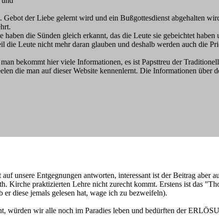
r und
 Gebot der Liebe gelernt wird und ein Bußgottesdienst abgehalten wird
hrt.
ie haben die Sünden gleich erkannt, das die Leute sie gebeichtet haben
eil die Leute nicht mehr daran glauben und deshalb werden auch die Pries
 man bekommt hier viele Informationen, es ist Papsttreu der Traditione
seelen die man auf dieser Website kennenlernt. Die Informationen über
auf unsere Entgegnungen antworten, interessant ist der Beitrag aber au
Kath. Kirche praktizierten Lehre nicht zurecht kommt. Erstens ist das "
 er diese jemals gelesen hat, wage ich zu bezweifeln).
t, würden wir alle noch im Paradies leben und bedürften der ERLÖSUN