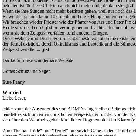
Hört sich nach modernen Christ an, dort existiert die Hölle nicht meh
beichten ist für diese Christen auch nicht mehr nötig denken sie. ;jfzf
Wenn sie ihre Sünden nicht mehr beichten gehen, weil nur noch das 1.
Es werden ja auch keine 10 Gebote und die 7 Hauptsünden mehr gele
Wir brauchen wieder Priester wie der Pfarrer von Ars und Pater Pio d
Heute sitzt der Teufel ;jfzf im verborgenen und lacht sich einen ab, w
wenn sie dem Zeitgeist verfallen...und anderen Dingen.
Diese Website und Dieses Forum ist das beste von allen die existieren
der Teufel existiert...durch Okkultismus und Esoterik und die Sühne
Zeitgeist verfallen... ;jfzf
Danke für diese wunderbare Website
Gottes Schutz und Segen
Eure Fanny
Winfried
:
Liebe Leser,
leider kann der Absender des von ADMIN eingestellten Beitrags nicht 
handelt es sich um einen christlichen Freigeist, der mit der von der 
sich über den Wahrheitsgehalt kirchlicher Dogmen nicht im Klaren (ob
Zum Thema "Hölle" und "Teufel" nur soviel: Gäbe es den Teufel nich