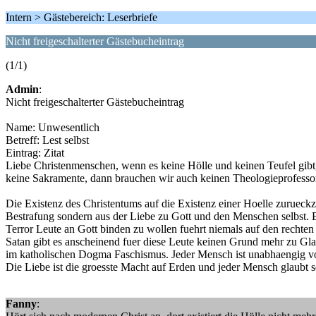
Intern > Gästebereich: Leserbriefe
Nicht freigeschalterter Gästebucheintrag
(1/1)
Admin
:
Nicht freigeschalterter Gästebucheintrag
Name: Unwesentlich
Betreff: Lest selbst
Eintrag: Zitat
Liebe Christenmenschen, wenn es keine Hölle und keinen Teufel gibt,
keine Sakramente, dann brauchen wir auch keinen Theologieprofessor
Die Existenz des Christentums auf die Existenz einer Hoelle zurueckz
Bestrafung sondern aus der Liebe zu Gott und den Menschen selbst. Ei
Terror Leute an Gott binden zu wollen fuehrt niemals auf den rechten 
Satan gibt es anscheinend fuer diese Leute keinen Grund mehr zu G
im katholischen Dogma Faschismus. Jeder Mensch ist unabhaengig von
Die Liebe ist die groesste Macht auf Erden und jeder Mensch glaubt se
Fanny
: