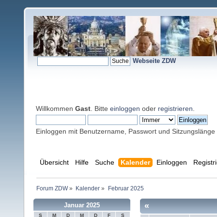
Webseite ZDW
Willkommen
Gast
. Bitte
einloggen
oder
registrieren
.
Einloggen mit Benutzername, Passwort und Sitzungslänge
Übersicht
Hilfe
Suche
Kalender
Einloggen
Registr
Forum ZDW
»
Kalender
»
Februar 2025
«
Januar 2025
S
M
D
M
D
F
S