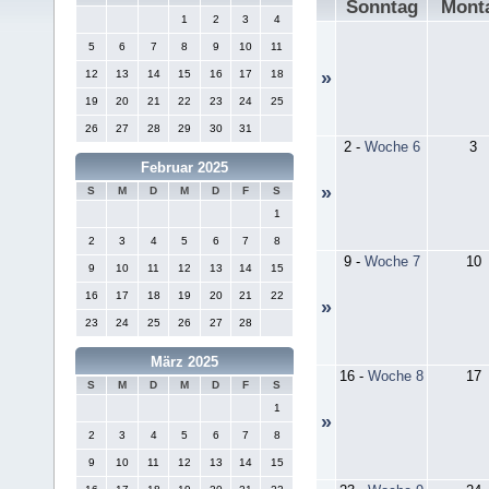
Sonntag
Mont
1
2
3
4
5
6
7
8
9
10
11
12
13
14
15
16
17
18
»
19
20
21
22
23
24
25
26
27
28
29
30
31
2
-
Woche 6
3
Februar 2025
»
S
M
D
M
D
F
S
1
2
3
4
5
6
7
8
9
-
Woche 7
10
9
10
11
12
13
14
15
16
17
18
19
20
21
22
»
23
24
25
26
27
28
März 2025
16
-
Woche 8
17
S
M
D
M
D
F
S
1
»
2
3
4
5
6
7
8
9
10
11
12
13
14
15