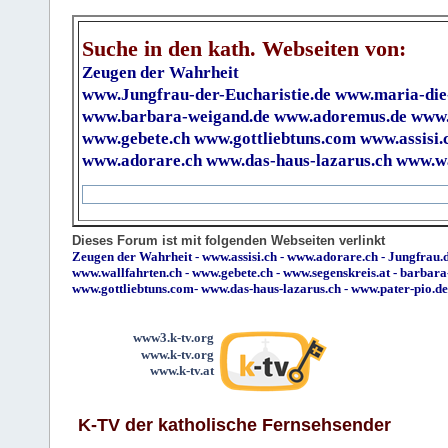
Suche in den kath. Webseiten von:
Zeugen der Wahrheit
www.Jungfrau-der-Eucharistie.de
www.maria-die
www.barbara-weigand.de
www.adoremus.de
www.
www.gebete.ch
www.gottliebtuns.com
www.assisi.
www.adorare.ch
www.das-haus-lazarus.ch
www.wa
Dieses Forum ist mit folgenden Webseiten verlinkt
Zeugen der Wahrheit
-
www.assisi.ch
-
www.adorare.ch
-
Jungfrau.d
www.wallfahrten.ch
-
www.gebete.ch
-
www.segenskreis.at
-
barbara
www.gottliebtuns.com
-
www.das-haus-lazarus.ch
-
www.pater-pio.de
www3.k-tv.org
www.k-tv.org
www.k-tv.at
K-TV der katholische Fernsehsender