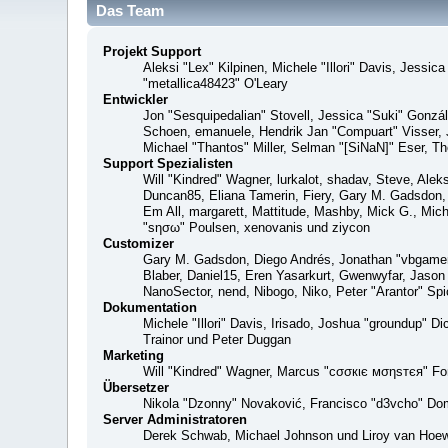
Das Team
Projekt Support
Aleksi "Lex" Kilpinen, Michele "Illori" Davis, Jes
"metallica48423" O'Leary
Entwickler
Jon "Sesquipedalian" Stovell, Jessica "Suki" Gonzá
Schoen, emanuele, Hendrik Jan "Compuart" Visser,
Michael "Thantos" Miller, Selman "[SiNaN]" Eser, Th
Support Spezialisten
Will "Kindred" Wagner, lurkalot, shadav, Steve, Alek
Duncan85, Eliana Tamerin, Fiery, Gary M. Gadsdon, 
Em All, margarett, Mattitude, Mashby, Mick G., Mich
"sησω" Poulsen, xenovanis und ziycon
Customizer
Gary M. Gadsdon, Diego Andrés, Jonathan "vbgamer
Blaber, Daniel15, Eren Yasarkurt, Gwenwyfar, Jaso
NanoSector, nend, Nibogo, Niko, Peter "Arantor" S
Dokumentation
Michele "Illori" Davis, Irisado, Joshua "groundup" 
Trainor und Peter Duggan
Marketing
Will "Kindred" Wagner, Marcus "cσσкιє мσηѕтєя" For
Übersetzer
Nikola "Dzonny" Novaković, Francisco "d3vcho" Do
Server Administratoren
Derek Schwab, Michael Johnson und Liroy van Hoew