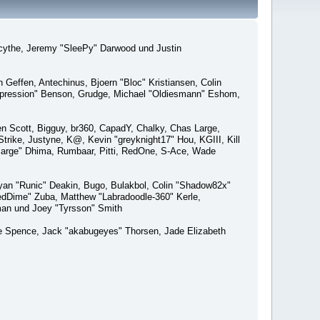
macythe, Jeremy "SleePy" Darwood und Justin
Geffen, Antechinus, Bjoern "Bloc" Kristiansen, Colin
xpression" Benson, Grudge, Michael "Oldiesmann" Eshom,
Ben Scott, Bigguy, br360, CapadY, Chalky, Chas Large,
rike, Justyne, K@, Kevin "greyknight17" Hou, KGIII, Kill
o "Sarge" Dhima, Rumbaar, Pitti, RedOne, S-Ace, Wade
an "Runic" Deakin, Bugo, Bulakbol, Colin "Shadow82x"
edDime" Zuba, Matthew "Labradoodle-360" Kerle,
man und Joey "Tyrsson" Smith
aeme Spence, Jack "akabugeyes" Thorsen, Jade Elizabeth