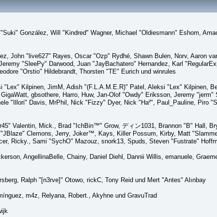
sica "Suki" González, Will "Kindred" Wagner, Michael "Oldiesmann" Eshom, A
lez, John "live627" Rayes, Oscar "Ozp" Rydhé, Shawn Bulen, Norv, Aaron van 
 Jeremy "SleePy" Darwood, Juan "JayBachatero" Hernandez, Karl "RegularE
eodore "Orstio" Hildebrandt, Thorsten "TE" Eurich und winrules
si "Lex" Kilpinen, JimM, Adish "(F.L.A.M.E.R)" Patel, Aleksi "Lex" Kilpinen, 
GigaWatt, gbsothere, Harro, Huw, Jan-Olof "Owdy" Eriksson, Jeremy "jerm" St
ele "Illori" Davis, MrPhil, Nick "Fizzy" Dyer, Nick "Ha²", Paul_Pauline, Pir
45" Valentin, Mick., Brad "IchBin™" Grow, ディン1031, Brannon "B" Hall, Bry
n "JBlaze" Clemons, Jerry, Joker™, Kays, Killer Possum, Kirby, Matt "Slamm
picer, Ricky., Sami "SychO" Mazouz, snork13, Spuds, Steven "Fustrate" Hoff
Dickerson, AngellinaBelle, Chainy, Daniel Diehl, Dannii Willis, emanuele, Gr
sberg, Ralph "[n3rve]" Otowo, rickC, Tony Reid und Mert "Antes" Alınbay
mínguez, m4z, Relyana, Robert., Akyhne und GravuTrad
ijk