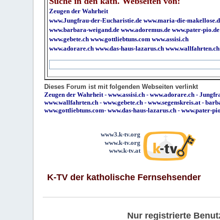
Suche in den kath. Webseiten von:
Zeugen der Wahrheit
www.Jungfrau-der-Eucharistie.de
www.maria-die-makellose.d
www.barbara-weigand.de
www.adoremus.de
www.pater-pio.de
www.gebete.ch
www.gottliebtuns.com
www.assisi.ch
www.adorare.ch
www.das-haus-lazarus.ch
www.wallfahrten.ch
Dieses Forum ist mit folgenden Webseiten verlinkt
Zeugen der Wahrheit
-
www.assisi.ch
-
www.adorare.ch
-
Jungfra
www.wallfahrten.ch
-
www.gebete.ch
-
www.segenskreis.at
-
barb
www.gottliebtuns.com
-
www.das-haus-lazarus.ch
-
www.pater-pi
www3.k-tv.org
www.k-tv.org
www.k-tv.at
K-TV der katholische Fernsehsender
Nur registrierte Ben