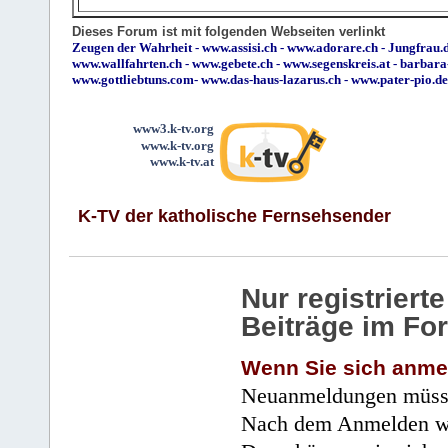
Dieses Forum ist mit folgenden Webseiten verlinkt
Zeugen der Wahrheit
-
www.assisi.ch
-
www.adorare.ch
-
Jungfrau.d
www.wallfahrten.ch
-
www.gebete.ch
-
www.segenskreis.at
-
barbara
www.gottliebtuns.com
-
www.das-haus-lazarus.ch
-
www.pater-pio.de
www3.k-tv.org
www.k-tv.org
www.k-tv.at
K-TV der katholische Fernsehsender
Nur registrier
Beiträge im Fo
Wenn Sie sich anme
Neuanmeldungen müsse
Nach dem Anmelden wir