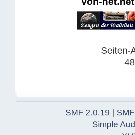
von-net.net
Seiten-
48
SMF 2.0.19
|
SMF
Simple Aud