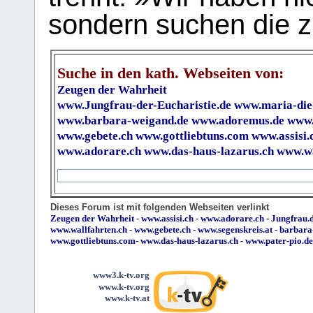
sondern suchen die z
Suche in den kath. Webseiten von:
Zeugen der Wahrheit
www.Jungfrau-der-Eucharistie.de
www.maria-die
www.barbara-weigand.de
www.adoremus.de
www.
www.gebete.ch
www.gottliebtuns.com
www.assisi.
www.adorare.ch
www.das-haus-lazarus.ch
www.wa
Dieses Forum ist mit folgenden Webseiten verlinkt
Zeugen der Wahrheit
-
www.assisi.ch
-
www.adorare.ch
-
Jungfrau.d
www.wallfahrten.ch
-
www.gebete.ch
-
www.segenskreis.at
-
barbara
www.gottliebtuns.com
-
www.das-haus-lazarus.ch
-
www.pater-pio.de
www3.k-tv.org
www.k-tv.org
www.k-tv.at