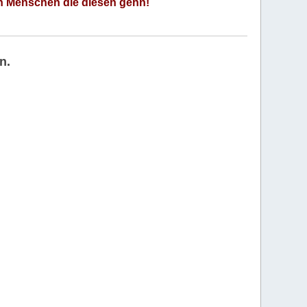
an Menschen die diesen gehn!
n.