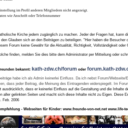
instellung im Profil anderen Mitgliedern nicht angezeigt.
aten wie Anschrift oder Telefonnummer
tholische Kirche jedem zugänglich zu machen. Jeder der Fragen hat, kann di
den Glauben sich an den Beiträgen zu beteiligen. "Hier haben die Besucher d
sem Forum keine Gewähr für die Aktualität, Richtigkeit, Vollständigkeit oder Q
he finden, melden Sie dies bitte dem Administrator per Mitteilung oder schr
kath-zdw.ch/forum
forum.kath-zdw.
Freunden bekannt:
oder
eiträge habe ich als Admin keinerlei Einfluss. Da ich nebst Forum/Webseite/
wissen, dass jeder Beitrag, die Meinung des Eintragenden widerspiegelt. Im Fo
usdrücklich, dass er keinerlei Einfluss auf die Gestaltung und die Inhalte d
en aller gelinkten Seiten und macht sich diese Inhalte nicht zu Eigen.
Diese Er
n.
Feb. 2006
empfehlung - Webseiten für Kinder:
www.freunde-von-net.net
www.life-te