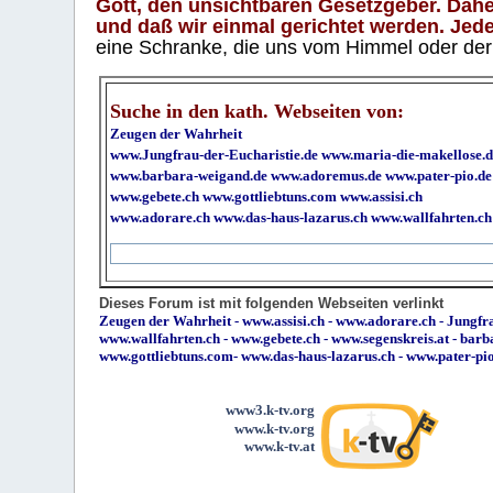
Gott, den unsichtbaren Gesetzgeber. Daher
und daß wir einmal gerichtet werden. Jeder
eine Schranke, die uns vom Himmel oder der H
Suche in den kath. Webseiten von:
Zeugen der Wahrheit
www.Jungfrau-der-Eucharistie.de
www.maria-die-makellose.d
www.barbara-weigand.de
www.adoremus.de
www.pater-pio.de
www.gebete.ch
www.gottliebtuns.com
www.assisi.ch
www.adorare.ch
www.das-haus-lazarus.ch
www.wallfahrten.ch
Dieses Forum ist mit folgenden Webseiten verlinkt
Zeugen der Wahrheit
-
www.assisi.ch
-
www.adorare.ch
-
Jungfra
www.wallfahrten.ch
-
www.gebete.ch
-
www.segenskreis.at
-
barb
www.gottliebtuns.com
-
www.das-haus-lazarus.ch
-
www.pater-pi
www3.k-tv.org
www.k-tv.org
www.k-tv.at