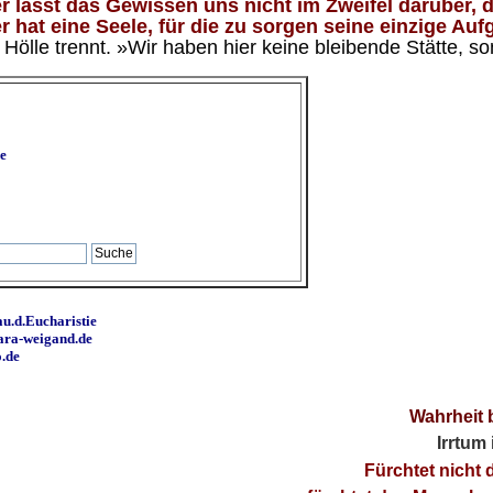
 lässt das Gewissen uns nicht im Zweifel darüber, d
 hat eine Seele, für die zu sorgen seine einzige Aufg
ölle trennt. »Wir haben hier keine bleibende Stätte, so
e
u.d.Eucharistie
ara-weigand.de
o.de
Wahrheit 
Irrtum
Fürchtet nicht 