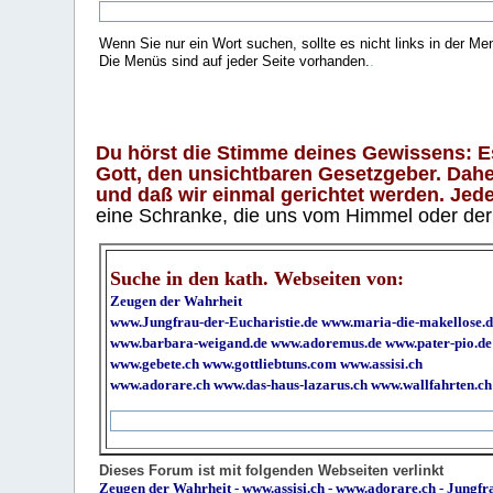
Wenn Sie nur ein Wort suchen, sollte es nicht links in der Me
Die Menüs sind auf jeder Seite vorhanden.
.
Du hörst die Stimme deines Gewissens: Es 
Gott, den unsichtbaren Gesetzgeber. Daher
und daß wir einmal gerichtet werden. Jeder
eine Schranke, die uns vom Himmel oder der H
Suche in den kath. Webseiten von:
Zeugen der Wahrheit
www.Jungfrau-der-Eucharistie.de
www.maria-die-makellose.d
www.barbara-weigand.de
www.adoremus.de
www.pater-pio.de
www.gebete.ch
www.gottliebtuns.com
www.assisi.ch
www.adorare.ch
www.das-haus-lazarus.ch
www.wallfahrten.ch
Dieses Forum ist mit folgenden Webseiten verlinkt
Zeugen der Wahrheit
-
www.assisi.ch
-
www.adorare.ch
-
Jungfra