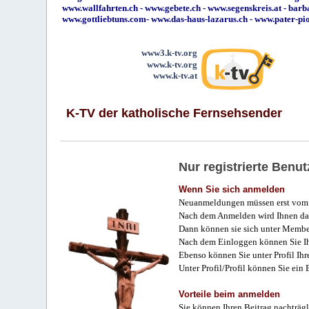
www.wallfahrten.ch
-
www.gebete.ch
-
www.segenskreis.at
-
barb
www.gottliebtuns.com
-
www.das-haus-lazarus.ch
-
www.pater-pi
www3.k-tv.org
www.k-tv.org
www.k-tv.at
K-TV der katholische Fernsehsender
Nur registrierte Ben
Wenn Sie sich anmelden
Neuanmeldungen müssen erst vom 
Nach dem Anmelden wird Ihnen das
Dann können sie sich unter Membe
Nach dem Einloggen können Sie Ihr
Ebenso können Sie unter Profil Ihr
Unter Profil/Profil können Sie ein
Vorteile beim anmelden
Sie können Ihren Beitrag nachträgl