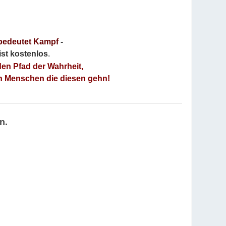
bedeutet Kampf
-
 ist kostenlos
.
den Pfad der Wahrheit,
an Menschen die diesen gehn!
n.