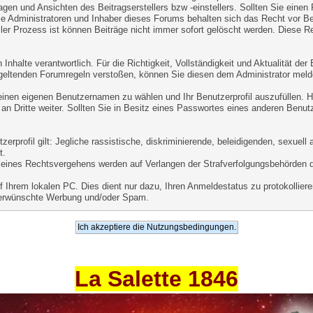
agen und Ansichten des Beitragserstellers bzw -einstellers. Sollten Sie einen
ie Administratoren und Inhaber dieses Forums behalten sich das Recht vor Beit
er Prozess ist können Beiträge nicht immer sofort gelöscht werden. Diese Re
Inhalte verantwortlich. Für die Richtigkeit, Vollständigkeit und Aktualität de
geltenden Forumregeln verstoßen, können Sie diesen dem Administrator meld
 einen eigenen Benutzernamen zu wählen und Ihr Benutzerprofil auszufüllen. 
an Dritte weiter. Sollten Sie in Besitz eines Passwortes eines anderen Benut
.
rprofil gilt: Jegliche rassistische, diskriminierende, beleidigenden, sexuel
t.
le eines Rechtsvergehens werden auf Verlangen der Strafverfolgungsbehörden 
Ihrem lokalen PC. Dies dient nur dazu, Ihren Anmeldestatus zu protokollieren
unerwünschte Werbung und/oder Spam.
La Salette 1846