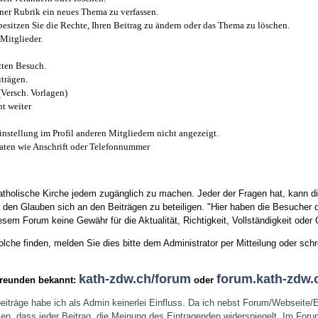
iner Rubrik ein neues Thema zu verfassen.
esitzen Sie die Rechte, Ihren Beitrag zu ändern oder das Thema zu löschen.
Mitglieder.
zten Besuch.
trägen.
(Versch. Vorlagen)
t weiter
instellung im Profil anderen Mitgliedern nicht angezeigt.
aten wie Anschrift oder Telefonnummer
tholische Kirche jedem zugänglich zu machen. Jeder der Fragen hat, kann di
den Glauben sich an den Beiträgen zu beteiligen. "Hier haben die Besucher d
sem Forum keine Gewähr für die Aktualität, Richtigkeit, Vollständigkeit oder Q
he finden, melden Sie dies bitte dem Administrator per Mitteilung oder schr
kath-zdw.ch/forum
forum.kath-zdw.
Freunden bekannt:
oder
eiträge habe ich als Admin keinerlei Einfluss. Da ich nebst Forum/Webseite/
wissen, dass jeder Beitrag, die Meinung des Eintragenden widerspiegelt. Im Fo