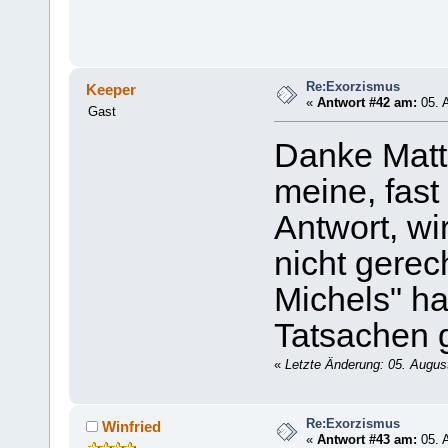
Re:Exorzismus
Keeper
«
Antwort #42 am:
05. A
Gast
Danke Matt
meine, fast
Antwort, w
nicht gerec
Michels" h
Tatsachen g
«
Letzte Änderung: 05. Augus
Re:Exorzismus
Winfried
«
Antwort #43 am:
05. A