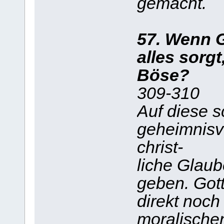
gemacht.
57. Wenn G
alles sorg
Böse?
309-310
Auf diese 
geheimnisv
christ-
liche Glaub
geben. Gott
direkt noch
moralischen