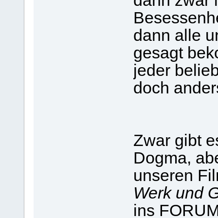
dann zwar 
Besessenhe
dann alle u
gesagt bek
jeder belie
doch ander
Zwar gibt 
Dogma, aber
unseren Fil
Werk und G
ins FORUM 