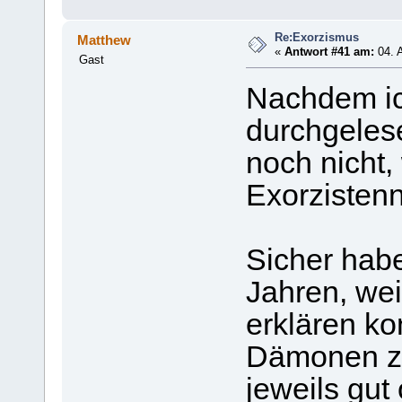
Re:Exorzismus
Matthew
«
Antwort #41 am:
04. A
Gast
Nachdem ic
durchgeles
noch nicht,
Exorzisten
Sicher hab
Jahren, weil
erklären ko
Dämonen zu
jeweils gut