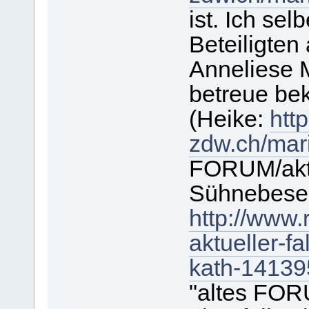
ist. Ich se
Beteiligten
Anneliese M
betreue be
(Heike:
http
zdw.ch/mari
FORUM/aktu
Sühnebeses
http://www
aktueller-f
kath-14139
"altes FOR