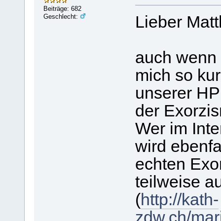
Beiträge: 682
Geschlecht:
Lieber Mat
auch wenn es
mich so kur
unserer HP
der Exorzi
Wer im Inte
wird ebenfa
echten Exor
teilweise a
(
http://kath-
zdw.ch/mari