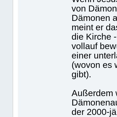
von Dämonen
Dämonen aus
meint er da
die Kirche -
vollauf bew
einer unter
(wovon es 
gibt).
Außerdem w
Dämonenaust
der 2000-jä