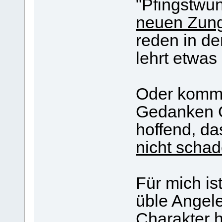
"Pfingstwund
neuen Zung
reden in de
lehrt etwas
Oder kommt
Gedanken Gi
hoffend, da
nicht scha
Für mich is
üble Angele
Charakter 