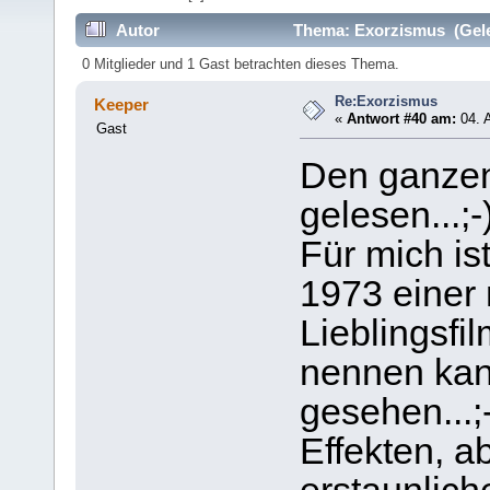
Autor
Thema: Exorzismus (Gele
0 Mitglieder und 1 Gast betrachten dieses Thema.
Re:Exorzismus
Keeper
«
Antwort #40 am:
04. A
Gast
Den ganzen
gelesen...;-
Für mich is
1973 einer
Lieblingsfi
nennen kann
gesehen...;-
Effekten, a