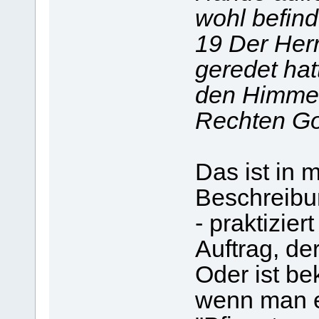
wohl befind
19 Der Her
geredet ha
den Himmel 
Rechten Go
Das ist in 
Beschreibu
- praktizier
Auftrag, de
Oder ist be
wenn man 