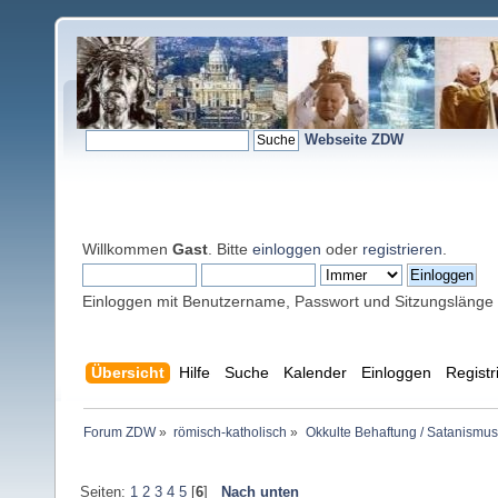
Webseite ZDW
Willkommen
Gast
. Bitte
einloggen
oder
registrieren
.
Einloggen mit Benutzername, Passwort und Sitzungslänge
Übersicht
Hilfe
Suche
Kalender
Einloggen
Registr
Forum ZDW
»
römisch-katholisch
»
Okkulte Behaftung / Satanismus
Seiten:
1
2
3
4
5
[
6
]
Nach unten