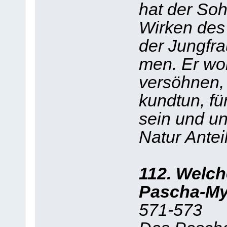
hat der So
Wirken des
der Jungfr
men. Er wol
versöhnen,
kundtun, für
sein und un
Natur Anteil
112. Welc
Pascha-My
571-573