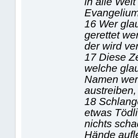
in alle Wel
Evangelium
16 Wer glau
gerettet we
der wird v
17 Diese Z
welche gla
Namen
wer
austreiben
18 Schlang
etwas Tödli
nichts scha
Hände aufl