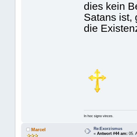
dies kein B
Satans ist,
die Existen
In hoc signo vinces.
Re:Exorzismus
Marcel
«
Antwort #44 am:
05. A