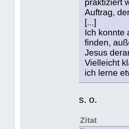
praktiziert 
Auftrag, de
[...]
Ich konnte
finden, auß
Jesus derart
Vielleicht k
ich lerne e
s. o.
Zitat