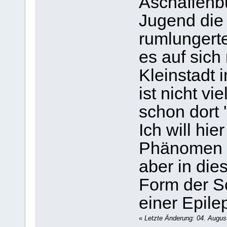
Aschaffenbu
Jugend die
rumlungerte
es auf sich
Kleinstadt 
ist nicht v
schon dort '
Ich will hie
Phänomen d
aber in dies
Form der Sc
einer Epile
«
Letzte Änderung: 04. Augus