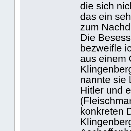
die sich nic
das ein seh
zum Nachde
Die Besess
bezweifle i
aus einem O
Klingenberg
nannte sie 
Hitler und 
(Fleischman
konkreten
Klingenberg