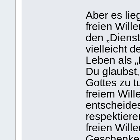
Aber es lie
freien Will
den „Dienst
vielleicht 
Leben als 
Du glaubst,
Gottes zu 
freiem Will
entscheides
respektier
freien Will
Geschenke