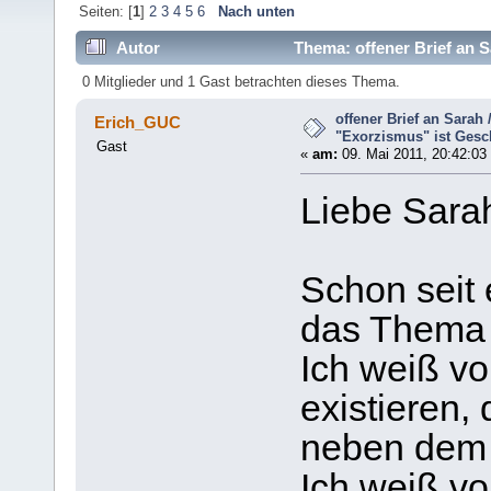
Seiten: [
1
]
2
3
4
5
6
Nach unten
Autor
Thema: offener Brief an S
(Gelesen 62835 mal)
0 Mitglieder und 1 Gast betrachten dieses Thema.
offener Brief an Sarah 
Erich_GUC
"Exorzismus" ist Gesc
Gast
«
am:
09. Mai 2011, 20:42:03
Liebe Sarah
Schon seit 
das Thema r
Ich weiß vo
existieren,
neben dem 
Ich weiß vo