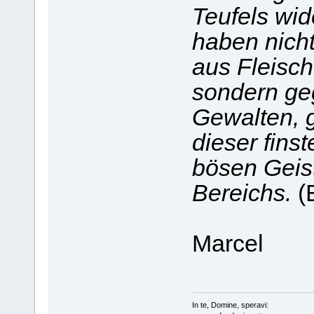
Teufels wid
haben nich
aus Fleisch
sondern ge
Gewalten, 
dieser fins
bösen Geis
Bereichs.
(
Marcel
In te, Domine, speravi: