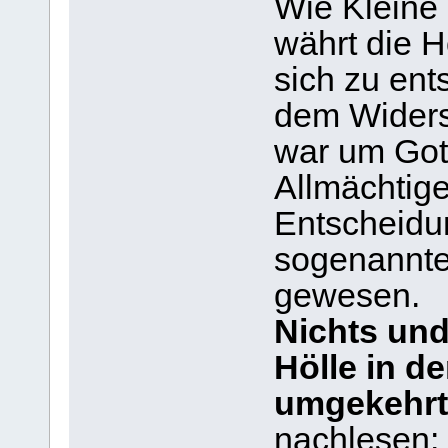
Wie Kleine 
währt die H
sich zu ent
dem Widers
war um Got
Allmächtige
Entscheidu
sogenannten
gewesen.
Nichts un
Hölle in 
umgekehrt
nachlesen: