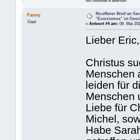
non confundar in aeternum.
Re:offener Brief an Sar
Fanny
"Exorzismus" ist Gesc
Gast
«
Antwort #4 am:
09. Mai 201
Lieber Eric,
Christus su
Menschen au
leiden für 
Menschen un
Liebe für C
Michel, sow
Habe Sarah