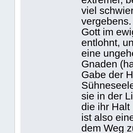
viel schwier
vergebens. 
Gott im ew
entlohnt, u
eine ungehe
Gnaden (hat
Gabe der H
Sühneseele 
sie in der 
die ihr Hal
ist also ein
dem Weg zur