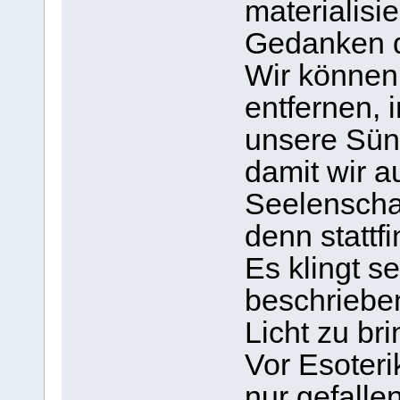
materialisi
Gedanken 
Wir können 
entfernen, 
unsere Sün
damit wir a
Seelenscha
denn stattfi
Es klingt s
beschrieben
Licht zu br
Vor Esoteri
nur gefall