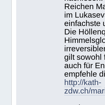
Reichen M
im Lukasev
einfachste 
Die Höllenq
Himmelsglor
irreversibl
gilt sowohl
auch für E
empfehle di
http://kath-
zdw.ch/mari