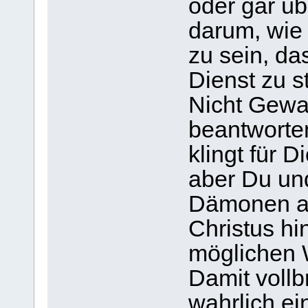
oder gar üb
darum, wie
zu sein, das
Dienst zu s
Nicht Gewa
beantworten
klingt für D
aber Du und
Dämonen au
Christus h
möglichen W
Damit vollb
wahrlich ei