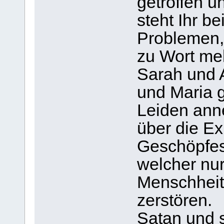
getroffen u
steht Ihr b
Problemen, 
zu Wort me
Sarah und A
und Maria g
Leiden ann
über die Ex
Geschöpfes
welcher nur
Menschheit
zerstören.
Satan und 