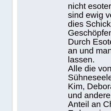
nicht esoter
sind ewig 
dies Schick
Geschöpfen 
Durch Esot
an und man 
lassen.
Alle die vo
Sühneseelen
Kim, Debora
und andere
Anteil an Ch