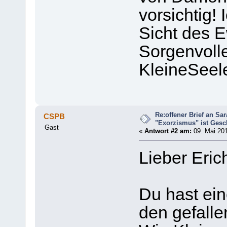
vorsichtig!
Sicht des E
Sorgenvoll
KleineSeel
Re:offener Brief an Sar
CSPB
"Exorzismus" ist Gesc
Gast
«
Antwort #2 am:
09. Mai 201
Lieber Eric
Du hast ein
den gefall