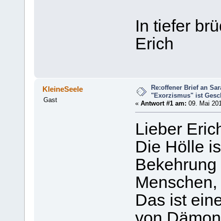
In tiefer br
Erich
Re:offener Brief an Sar
KleineSeele
"Exorzismus" ist Gesc
Gast
«
Antwort #1 am:
09. Mai 201
Lieber Eri
Die Hölle is
Bekehrung
Menschen, d
Das ist ei
von Dämonen