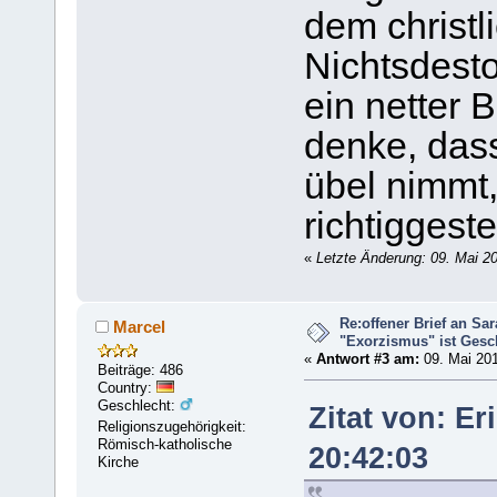
dem christl
Nichtsdesto
ein netter B
denke, dass
übel nimmt,
richtiggest
«
Letzte Änderung: 09. Mai 2
Re:offener Brief an Sar
Marcel
"Exorzismus" ist Gesc
«
Antwort #3 am:
09. Mai 201
Beiträge: 486
Country:
Geschlecht:
Zitat von: E
Religionszugehörigkeit:
Römisch-katholische
20:42:03
Kirche