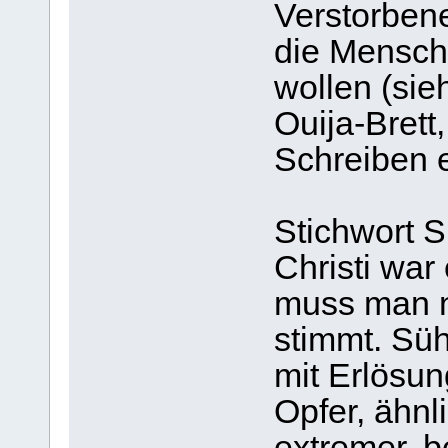
Verstorben
die Mensche
wollen (sie
Ouija-Brett
Schreiben e
Stichwort 
Christi war 
muss man n
stimmt. Süh
mit Erlösung
Opfer, ähnl
extremer, b