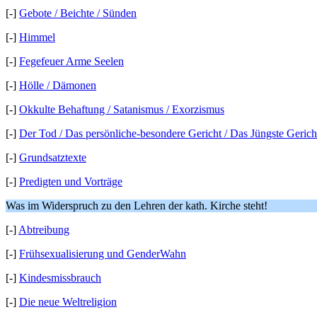
[-]
Gebote / Beichte / Sünden
[-]
Himmel
[-]
Fegefeuer Arme Seelen
[-]
Hölle / Dämonen
[-]
Okkulte Behaftung / Satanismus / Exorzismus
[-]
Der Tod / Das persönliche-besondere Gericht / Das Jüngste Gerich
[-]
Grundsatztexte
[-]
Predigten und Vorträge
Was im Widerspruch zu den Lehren der kath. Kirche steht!
[-]
Abtreibung
[-]
Frühsexualisierung und GenderWahn
[-]
Kindesmissbrauch
[-]
Die neue Weltreligion