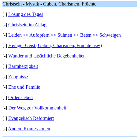
Christsein - Mystik - Gaben, Charismen, Früchte.
[-]
Losung des Tages
[-]
Christsein im Alltag
[-]
Leiden >> Aufopfern >> Sühnen >> Beten >> Schweigen
[-]
Heiliger Geist (Gaben, Charismen, Früchte usw)
[-]
Wunder und tatsächliche Begebenheiten
[-]
Barmherzigkeit
[-]
Zeugnisse
[-]
Ehe und Familie
[-]
Ordensleben
[-]
Der Weg zur Vollkommenheit
[-]
Evangelisch Reformiert
[-]
Andere Konfessionen