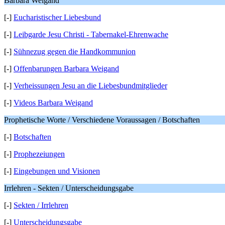
Barbara Weigand
[-]
Eucharistischer Liebesbund
[-]
Leibgarde Jesu Christi - Tabernakel-Ehrenwache
[-]
Sühnezug gegen die Handkommunion
[-]
Offenbarungen Barbara Weigand
[-]
Verheissungen Jesu an die Liebesbundmitglieder
[-]
Videos Barbara Weigand
Prophetische Worte / Verschiedene Voraussagen / Botschaften
[-]
Botschaften
[-]
Prophezeiungen
[-]
Eingebungen und Visionen
Irrlehren - Sekten / Unterscheidungsgabe
[-]
Sekten / Irrlehren
[-]
Unterscheidungsgabe